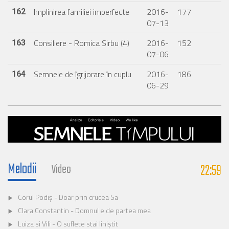
Implinirea familiei imperfecte
2016-
177
162
07-13
Consiliere - Romica Sirbu (4)
2016-
152
163
07-06
Semnele de îgrijorare în cuplu
2016-
186
164
06-29
Melodii
22:59
Video
Corul Podiș - Doar prin crucea Sa
Clara Constantin - Domnul e de partea mea
Luiza si Vili - O suflete stai liniștit