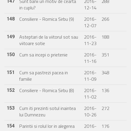
Sunt banii un motiv de cearta
2016-
288
147
in cuplu?
12-14
Consiliere - Romica Sirbu (9)
2016-
266
148
12-07
Asteptari de la viitorul sot sau
2016-
188
149
viitoare sotie
11-23
Cum sa incepi o prietenie
2016-
351
150
11-16
Cum sa pastrezi pacea in
2016-
348
151
familie
11-09
Consiliere - Romica Sirbu (8)
2016-
136
152
11-02
Cum iti prezinti sotul inaintea
2016-
272
153
lui Dumnezeu
10-26
Parintii si rolul lor in alegerea
2016-
176
154