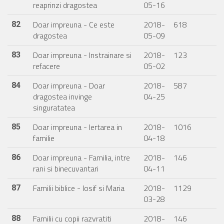
reaprinzi dragostea
05-16
Doar impreuna - Ce este
2018-
618
82
dragostea
05-09
Doar impreuna - Instrainare si
2018-
123
83
refacere
05-02
Doar impreuna - Doar
2018-
587
84
dragostea invinge
04-25
singuratatea
Doar impreuna - Iertarea in
2018-
1016
85
familie
04-18
Doar impreuna - Familia, intre
2018-
146
86
rani si binecuvantari
04-11
Familii biblice - Iosif si Maria
2018-
1129
87
03-28
Familii cu copii razvratiti
2018-
146
88