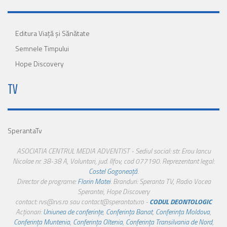
Editura Viaţă şi Sănătate
Semnele Timpului
Hope Discovery
TV
SperantaTv
ASOCIATIA CENTRUL MEDIA ADVENTIST - Sediul social: str. Erou Iancu
Nicolae nr. 38-38 A, Voluntari, jud. Ilfov, cod 077190. Reprezentant legal:
Costel Gogoneață
.
Director de programe:
Florin Matei
. Branduri: Speranta TV, Radio Vocea
Sperantei, Hope Discovery
contact: rvs@rvs.ro sau contact@sperantatv.ro -
CODUL DEONTOLOGIC
Acționari:
Uniunea de conferințe
,
Conferința Banat
,
Conferința Moldova
,
Conferința Muntenia
,
Conferința Oltenia
,
Conferința Transilvania de Nord
,