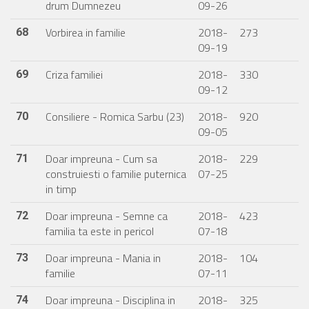
drum Dumnezeu
09-26
Vorbirea in familie
2018-
273
68
09-19
Criza familiei
2018-
330
69
09-12
Consiliere - Romica Sarbu (23)
2018-
920
70
09-05
Doar impreuna - Cum sa
2018-
229
71
construiesti o familie puternica
07-25
in timp
Doar impreuna - Semne ca
2018-
423
72
familia ta este in pericol
07-18
Doar impreuna - Mania in
2018-
104
73
familie
07-11
Doar impreuna - Disciplina in
2018-
325
74