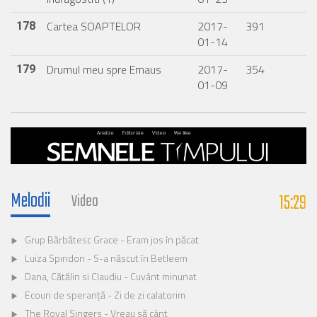
Cartea SOAPTELOR
2017-
391
178
01-14
Drumul meu spre Emaus
2017-
354
179
01-09
Melodii
15:29
Video
Grup Bărbătesc Grace - Eram jos în păcat
Luiza Spiridon - S-a născut în Betleem
Dana, Cătălin si Claudiu - Cuvânt minunat
Ecouri de speranță - Zi de zi calatorim
The Royal Singers - Vreau să cânt