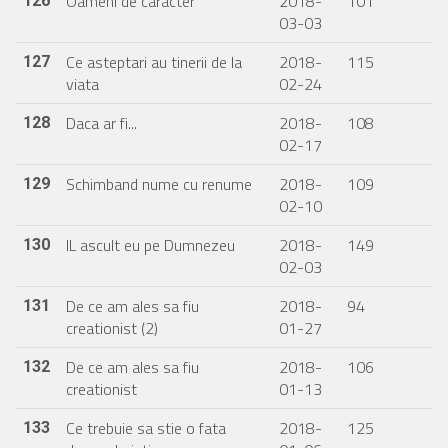
Oameni de caracter
2018-
101
126
03-03
Ce asteptari au tinerii de la
2018-
115
127
viata
02-24
Daca ar fi...
2018-
108
128
02-17
Schimband nume cu renume
2018-
109
129
02-10
IL ascult eu pe Dumnezeu
2018-
149
130
02-03
De ce am ales sa fiu
2018-
94
131
creationist (2)
01-27
De ce am ales sa fiu
2018-
106
132
creationist
01-13
Ce trebuie sa stie o fata
2018-
125
133