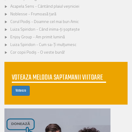
Acapela Sens - Cântând plaiul veșniciei
Noblesse - Frumoasă țară
Corul Podiș - Doamne cel mai bun Amic
Luiza Spiridon - Când inima-ți șoptește
Enjoy Group - Am primit lumină
Luiza Spiridon - Cum sa-Ți mulțumesc
Cor copii Podiș - O veste bună!
VOTEAZA MELODIA SAPTAMANII VIITOARE
Voteaza