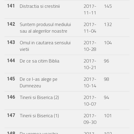
Distractia si crestinii
2017-
145
141
11-11
Suntem produsul mediului
2017-
132
142
sau al alegerilor noastre
11-04
Omul in cautarea sensului
2017-
104
143
vietii
10-28
De ce sa citim Biblia
2017-
96
144
10-21
De ce l-as alege pe
2017-
98
145
Dumnezeu
10-14
Tinerii si Biserica (2)
2017-
94
146
10-07
Tinerii si Biserica (1)
2017-
101
147
09-30
Pe vremea voastra
2017-
102
148