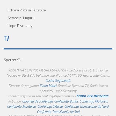
Editura Viaţă şi Sănătate
Semnele Timpului
Hope Discovery
TV
SperantaTv
ASOCIATIA CENTRUL MEDIA ADVENTIST - Sediul social: str. Erou Iancu
Nicolae nr. 38-38 A, Voluntari, jud. Ilfov, cod 077190. Reprezentant legal:
Costel Gogoneață
.
Director de programe:
Florin Matei
. Branduri: Speranta TV, Radio Vocea
Sperantei, Hope Discovery
contact: rvs@rvs.ro sau contact@sperantatv.ro -
CODUL DEONTOLOGIC
Acționari:
Uniunea de conferințe
,
Conferința Banat
,
Conferința Moldova
,
Conferința Muntenia
,
Conferința Oltenia
,
Conferința Transilvania de Nord
,
Conferința Transilvania de Sud