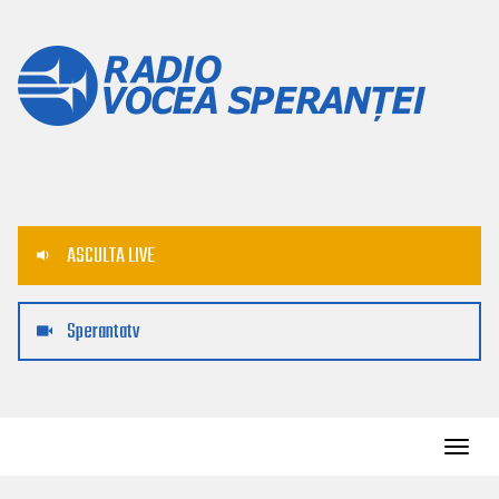
ASCULTA LIVE
Sperantatv
Toggl
navig