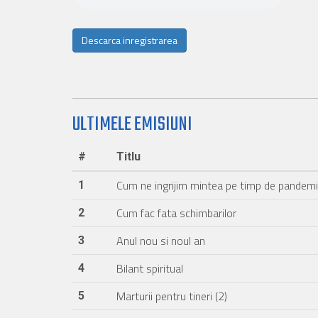
Descarca inregistrarea
ULTIMELE EMISIUNI
#
Titlu
Cum ne ingrijim mintea pe timp de pandem
1
Cum fac fata schimbarilor
2
Anul nou si noul an
3
Bilant spiritual
4
Marturii pentru tineri (2)
5