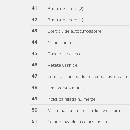
Bucurate tinere (2)
41
Bucurate tinere (1)
42
Exercitiu de autocunoastere
43
Meniu spiritual
44
Ganduri de an nou
45
Reteta vesniciei
46
Cum sa schimbat lumea dupa nasterea lui 
47
Lene versus munca
48
Indicii ca relatia nu merge
49
M-am nascut intr-o familie de caldarari
50
Ce urmeaza dupa ce ai spus da
51