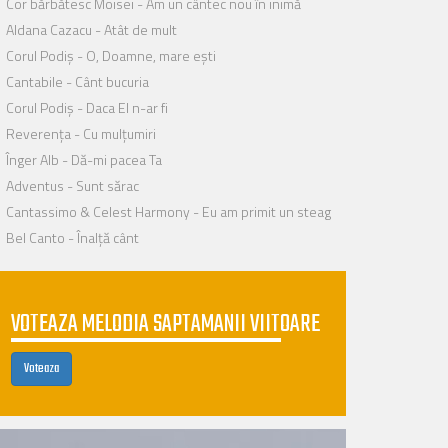
Cor bărbătesc Moisei - Am un cântec nou în inimă
Aldana Cazacu - Atât de mult
Corul Podiș - O, Doamne, mare ești
Cantabile - Cânt bucuria
Corul Podiș - Daca El n-ar fi
Reverența - Cu mulțumiri
Înger Alb - Dă-mi pacea Ta
Adventus - Sunt sărac
Cantassimo & Celest Harmony - Eu am primit un steag
Bel Canto - Înalță cânt
VOTEAZA MELODIA SAPTAMANII VIITOARE
Voteaza