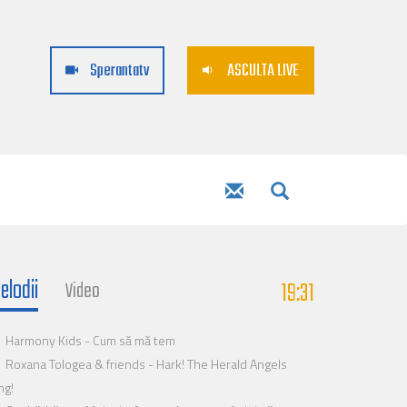
Sperantatv
ASCULTA LIVE
elodii
19:31
Video
Harmony Kids - Cum să mă tem
Roxana Tologea & friends - Hark! The Herald Angels
ng!