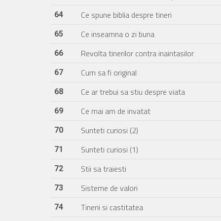
Ce spune biblia despre tineri
64
Ce inseamna o zi buna
65
Revolta tinerilor contra inaintasilor
66
Cum sa fi original
67
Ce ar trebui sa stiu despre viata
68
Ce mai am de invatat
69
Sunteti curiosi (2)
70
Sunteti curiosi (1)
71
Stii sa traiesti
72
Sisteme de valori
73
Tinerii si castitatea
74