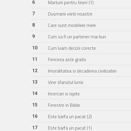
Marturii pentru tineri (1)
6
Dusmanii vietii noastre
7
Care sunt modelele mele
8
Cum sa fi un partener mai bun
9
Cum luam decizii corecte
10
Fericirea aste gratis
11
Imoralitatea si decaderea civilizatiei
12
Vine sfarsitul lumii
13
Incercari si ispite
14
Ferestre in Biblie
15
Este barfa un pacat (2)
16
Este barfa un pacat (1)
17