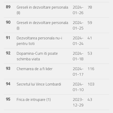
Greseli in dezvoltare personala
2024-
78
89
(II)
01-26
Greseli in dezvoltare personala
2024-
59
90
(I)
01-25
Dezvoltarea personala nu-i
2024-
41
91
pentru toti
01-24
Dopamina-Cum iti poate
2024-
53
92
schimba viata
01-18
Chemarea de a fi lider
2024-
116
93
01-17
Secretul lui Vince Lombardi
2024-
103
94
01-10
Frica de intrupare (1)
2023-
43
95
12-29