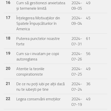
Cum să gestionezi anxietatea
2024-
49
16
și termenele limită
09-05
Înțelegerea Motivațiilor din
2024-
45
17
Spatele Împușcăturilor în
09-04
America
Puterea punctelor noastre
2024-
61
18
forte
07-31
Cum sa-i invatam pe copii
2024-
56
19
autoreglarea
07-26
Atentie la teoriile
2024-
49
20
conspirationiste
07-25
De ce nu poți iubi pe alții dacă
2024-
36
21
nu te iubești pe tine
07-24
Legea conservării emoțiilor
2024-
49
22
07-19