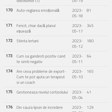
obiceiurilor (1)
05-19
Auto-reglarea emoțională
2023-
81
170
05-18
Fericit, chiar dacă planul
2023-
345
171
eșuează
05-17
Stiinta Iertarii
2023-
180
172
05-12
Cum sa gandesti pozitiv cand
2023-
64
173
te simti negativ
05-11
Are ceva probleme de export-
2023-
165
174
Cum te pot ajuta un terapeut
05-10
si un coach
Gestioneaza nivelul cortizolului
2023-
41
175
05-04
Din cauza lipsei de incredere
2023-
129
176