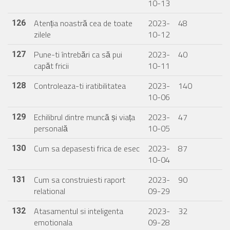
10-13
Atenția noastră cea de toate
2023-
48
126
zilele
10-12
Pune-ti întrebări ca să pui
2023-
40
127
capăt fricii
10-11
Controleaza-ti iratibilitatea
2023-
140
128
10-06
Echilibrul dintre muncă și viața
2023-
47
129
personală
10-05
Cum sa depasesti frica de esec
2023-
87
130
10-04
Cum sa construiesti raport
2023-
90
131
relational
09-29
Atasamentul si inteligenta
2023-
32
132
emotionala
09-28