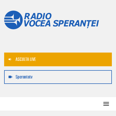
ASCULTA LIVE
Sperantatv
Toggl
navig