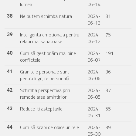
lumea
06-14
Ne putem schimba natura
2024-
31
38
06-13
Inteligenta emotionala pentru
2024-
75
39
relatii mai sanatoase
06-12
Cum să gestionăm mai bine
2024-
191
40
conflictele
06-07
Granitele personale sunt
2024-
36
41
pentru îngrijire personală
06-06
Schimba perspectiva prin
2024-
37
42
remodelarea amintirilor
06-05
Reduce-ti asteptarile
2024-
55
43
05-31
Cum să scapi de obiceiuri rele
2024-
39
44
05-30