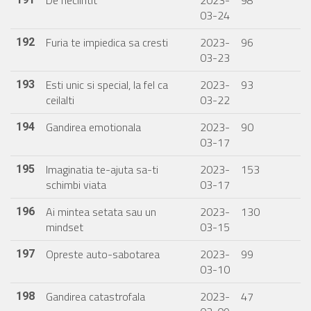
De neclintit
2023-
98
03-24
Furia te impiedica sa cresti
2023-
96
192
03-23
Esti unic si special, la fel ca
2023-
93
193
ceilalti
03-22
Gandirea emotionala
2023-
90
194
03-17
Imaginatia te-ajuta sa-ti
2023-
153
195
schimbi viata
03-17
Ai mintea setata sau un
2023-
130
196
mindset
03-15
Opreste auto-sabotarea
2023-
99
197
03-10
Gandirea catastrofala
2023-
47
198