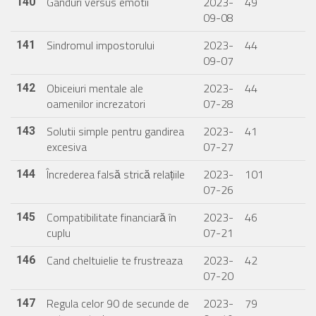
Ganduri versus emotii
2023-
49
140
09-08
Sindromul impostorului
2023-
44
141
09-07
Obiceiuri mentale ale
2023-
44
142
oamenilor increzatori
07-28
Solutii simple pentru gandirea
2023-
41
143
excesiva
07-27
Încrederea falsă strică relațiile
2023-
101
144
07-26
Compatibilitate financiară în
2023-
46
145
cuplu
07-21
Cand cheltuielie te frustreaza
2023-
42
146
07-20
Regula celor 90 de secunde de
2023-
79
147