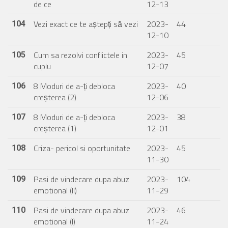
de ce
12-13
Vezi exact ce te aștepți să vezi
2023-
44
104
12-10
Cum sa rezolvi conflictele in
2023-
45
105
cuplu
12-07
8 Moduri de a-ți debloca
2023-
40
106
creșterea (2)
12-06
8 Moduri de a-ți debloca
2023-
38
107
creșterea (1)
12-01
Criza- pericol si oportunitate
2023-
45
108
11-30
Pasi de vindecare dupa abuz
2023-
104
109
emotional (II)
11-29
Pasi de vindecare dupa abuz
2023-
46
110
emotional (I)
11-24