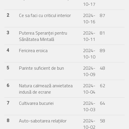
10-17
Ce sa faci cu criticul interior
2024-
87
2
10-16
Puterea Speranței pentru
2024-
81
3
Sănătatea Mintală
10-11
Fericirea eroica
2024-
89
4
10-10
Parinte suficient de bun
2024-
48
5
10-09
Natura calmează anxietatea
2024-
62
6
indusă de ecrane
10-04
Cultivarea bucuriei
2024-
64
7
10-03
Auto-sabotarea relațiilor
2024-
58
8
10-02