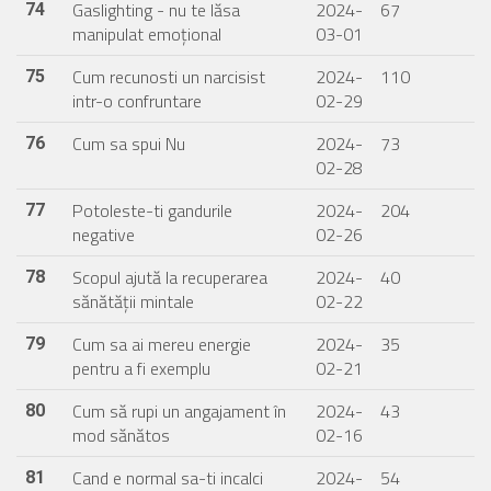
Gaslighting - nu te lăsa
2024-
67
74
manipulat emoțional
03-01
Cum recunosti un narcisist
2024-
110
75
intr-o confruntare
02-29
Cum sa spui Nu
2024-
73
76
02-28
Potoleste-ti gandurile
2024-
204
77
negative
02-26
Scopul ajută la recuperarea
2024-
40
78
sănătății mintale
02-22
Cum sa ai mereu energie
2024-
35
79
pentru a fi exemplu
02-21
Cum să rupi un angajament în
2024-
43
80
mod sănătos
02-16
Cand e normal sa-ti incalci
2024-
54
81