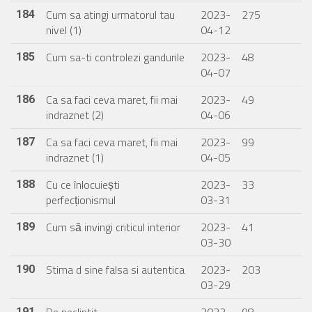
Cum sa atingi urmatorul tau
2023-
275
184
nivel (1)
04-12
Cum sa-ti controlezi gandurile
2023-
48
185
04-07
Ca sa faci ceva maret, fii mai
2023-
49
186
indraznet (2)
04-06
Ca sa faci ceva maret, fii mai
2023-
99
187
indraznet (1)
04-05
Cu ce înlocuiești
2023-
33
188
perfecționismul
03-31
Cum să invingi criticul interior
2023-
41
189
03-30
Stima d sine falsa si autentica
2023-
203
190
03-29
191