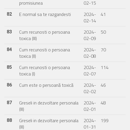
promisiunea
02-15
E normal sa te razgandesti
2024-
41
82
02-14
Cum recunosti o persoana
2024-
50
83
toxica (III)
02-09
Cum recunosti o persoana
2024-
70
84
toxica (II)
02-08
Cum recunosti o persoana
2024-
114
85
toxica (I)
02-07
Cum este o persoană toxică
2024-
46
86
02-02
Greseli in dezvoltare personala
2024-
48
87
(III)
02-01
Greseli in dezvoltare personala
2024-
199
88
(III)
01-31