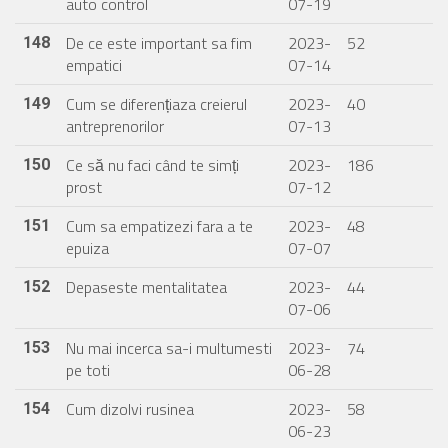
auto control
07-19
De ce este important sa fim
2023-
52
148
empatici
07-14
Cum se diferențiaza creierul
2023-
40
149
antreprenorilor
07-13
Ce să nu faci când te simți
2023-
186
150
prost
07-12
Cum sa empatizezi fara a te
2023-
48
151
epuiza
07-07
Depaseste mentalitatea
2023-
44
152
07-06
Nu mai incerca sa-i multumesti
2023-
74
153
pe toti
06-28
Cum dizolvi rusinea
2023-
58
154
06-23