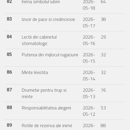
Inima simbolul iubirii
2026-
64
82
05-18
Izvor de pace si credinciosie
2026-
38
83
05-17
Lectii din cabinetul
2026-
29
84
stomatologic
05-16
Puterea din mijlocul rugaciunii
2026-
32
85
05-15
Minte linistita
2026-
32
86
05-14
Drumetie pentru trup si
2026-
76
87
minte
05-13
Responsabilitatea alegerii
2026-
53
88
05-12
Rotile de rezerva ale inimii
2026-
88
89