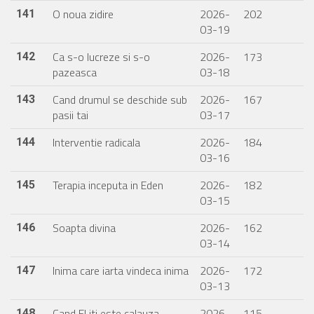
O noua zidire
2026-
202
141
03-19
Ca s-o lucreze si s-o
2026-
173
142
pazeasca
03-18
Cand drumul se deschide sub
2026-
167
143
pasii tai
03-17
Interventie radicala
2026-
184
144
03-16
Terapia inceputa in Eden
2026-
182
145
03-15
Soapta divina
2026-
162
146
03-14
Inima care iarta vindeca inima
2026-
172
147
03-13
Cand El iti este calauza
2026-
115
148