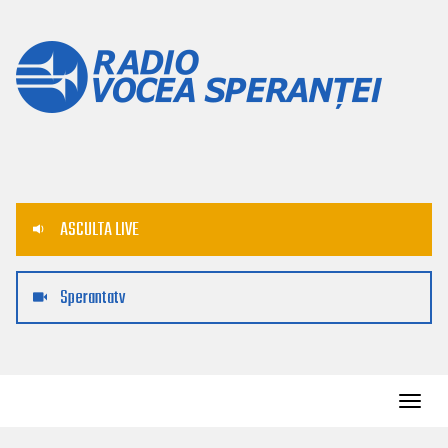
ASCULTA LIVE
Sperantatv
Toggl
navig