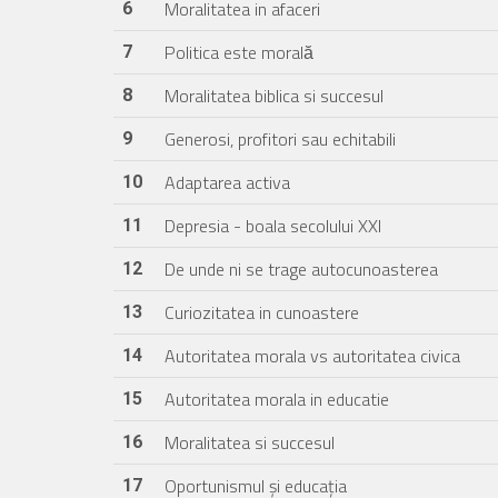
Moralitatea in afaceri
6
Politica este morală
7
Moralitatea biblica si succesul
8
Generosi, profitori sau echitabili
9
Adaptarea activa
10
Depresia - boala secolului XXI
11
De unde ni se trage autocunoasterea
12
Curiozitatea in cunoastere
13
Autoritatea morala vs autoritatea civica
14
Autoritatea morala in educatie
15
Moralitatea si succesul
16
Oportunismul și educația
17