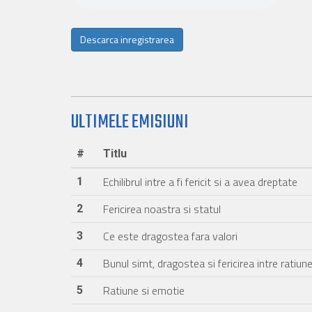
Descarca inregistrarea
ULTIMELE EMISIUNI
#
Titlu
Echilibrul intre a fi fericit si a avea dreptate
1
Fericirea noastra si statul
2
Ce este dragostea fara valori
3
Bunul simt, dragostea si fericirea intre ratiune
4
Ratiune si emotie
5