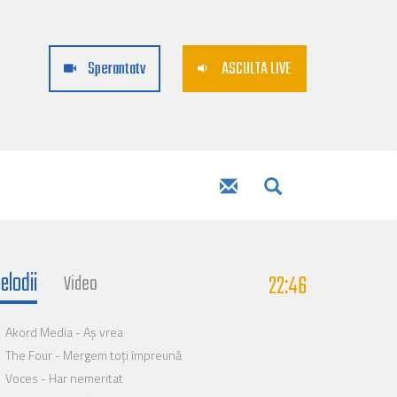
Sperantatv
ASCULTA LIVE
elodii
22:46
Video
Akord Media - Aș vrea
The Four - Mergem toți împreună
Voces - Har nemeritat