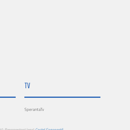
TV
SperantaTv
0. Reprezentant legal:
Costel Gogoneață
.