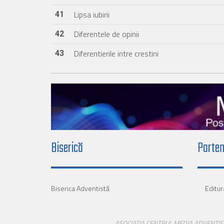
Lipsa iubirii
41
Diferentele de opinii
42
Diferentierile intre crestini
43
Biserică
Parten
Biserica Adventistă
Editur
ASOCIATIA CENTRUL MEDIA ADVENTIST - Sed