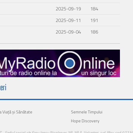
2025-09-19
184
2025-09-11
191
2025-09-04
186
eri
a Viaţă şi Sănătate
Semnele Timpului
Hope Discovery
iul social: str. Erou Iancu Nicolae nr. 38-38 A, Voluntari, jud. Ilfov, cod 07719