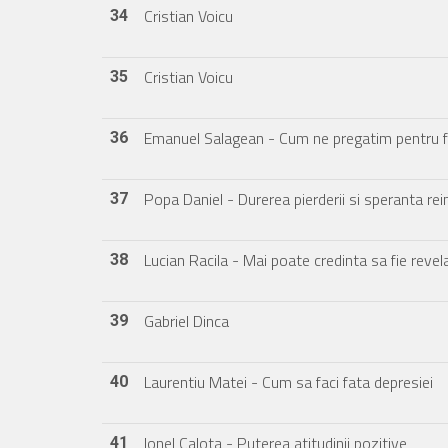
Cristian Voicu
34
Cristian Voicu
35
Emanuel Salagean - Cum ne pregatim pentru fi
36
Popa Daniel - Durerea pierderii si speranta reint
37
Lucian Racila - Mai poate credinta sa fie revel
38
Gabriel Dinca
39
Laurentiu Matei - Cum sa faci fata depresiei
40
Ionel Calota - Puterea atitudinii pozitive
41