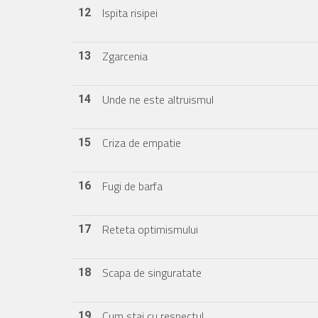
Ispita risipei
12
Zgarcenia
13
Unde ne este altruismul
14
Criza de empatie
15
Fugi de barfa
16
Reteta optimismului
17
Scapa de singuratate
18
Cum stai cu respectul
19