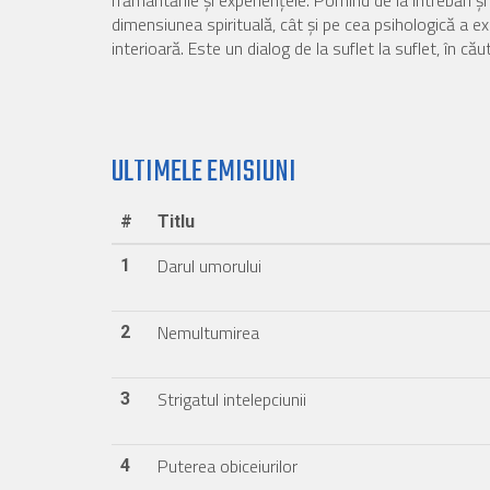
frământările și experiențele. Pornind de la întrebări și 
dimensiunea spirituală, cât și pe cea psihologică a exis
interioară. Este un dialog de la suflet la suflet, în cău
ULTIMELE EMISIUNI
#
Titlu
Darul umorului
1
Nemultumirea
2
Strigatul intelepciunii
3
Puterea obiceiurilor
4