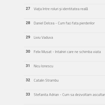
Viața între roluri și identitatea reală
27
Daniel Delcea - Cum faci fata pierderilor
28
Liviu Vaduva
29
Felix Musat - Intalniri care ne schimba viata
30
Nicu Ionescu
31
Catalin Strambu
32
Stefanita Adrian - Cum sa dezvoltam ascultar
33