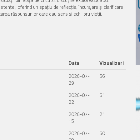
situații din viața de zi cu zi, discuțiile explorează atât
tenței, oferind un spațiu de reflecție, încurajare și clarificare
tarea răspunsurilor care dau sens și echilibru vieții.
Data
Vizualizari
2026-07-
56
29
2026-07-
61
22
2026-07-
21
15
2026-07-
60