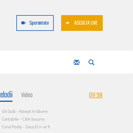
Sperantatv
ASCULTA LIVE
elodii
09:38
Video
Vili Dulă - Aștept în tăcere
Cantabile - Cânt bucuria
Corul Podiș - Daca El n-ar fi