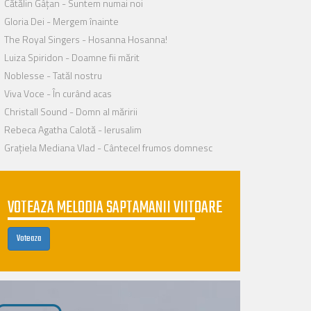
Cătălin Gâțan - Suntem numai noi
Gloria Dei - Mergem înainte
The Royal Singers - Hosanna Hosanna!
Luiza Spiridon - Doamne fii mărit
Noblesse - Tatăl nostru
Viva Voce - În curând acas
Christall Sound - Domn al măririi
Rebeca Agatha Calotă - Ierusalim
Grațiela Mediana Vlad - Cântecel frumos domnesc
VOTEAZA MELODIA SAPTAMANII VIITOARE
Voteaza