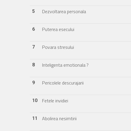
Dezvoltarea personala
5
Puterea esecului
6
Povara stresului
7
Inteligenta emotionala ?
8
Pericolele descurajarii
9
Fetele invidiei
10
Abolirea nesimtirii
11