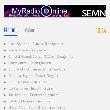
Melodii
10:24
Video
Luiza Spiridon - Cum sa-Ți mulțumesc
Acapela Sens - Încurajare
Christall Sound, Dana și Cătălin - Creațiunea
Larisa Anton - Te aleg mereu
Corul Podiș - Doamne cel mai bun Amic
Gabriela Negrea - Aparțin Regelui
Coruri reunite - Edenul meu
Cantus Junior - Ecoul unui cânt
Tin Harmony - Prieteni pe pământ
Cătălina Chirțan - Edenul meu
Herat-Core - Domnul fie cu tine mereu