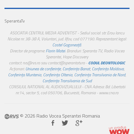
SperantaTv
ASOCIATIA CENTRUL MEDIA ADVENTIST - Sediul social: str. Erou Iancu
Nicolae nr. 38-38 A, Voluntari, jud. Ilfov, cod 077190. Reprezentant legal:
Costel Gogoneață
.
Director de programe:
Florin Matei
. Branduri: Speranta TV, Radio Vocea
Sperantei, Hope Discovery
contact: rvs@rvs.ro sau contact@sperantatv.ro -
CODUL DEONTOLOGIC
Acționari:
Uniunea de conferințe
,
Conferința Banat
,
Conferința Moldova
,
Conferința Muntenia
,
Conferința Oltenia
,
Conferința Transilvania de Nord
,
Conferința Transilvania de Sud
CONSILIUL NATIONAL AL AUDIOVIZUALULUI - CNA Adresa: Bd. Libertatii
nr.14, sector 5, cod 050706, Bucuresti, Romania - www.cna.ro
© 2026 Radio Vocea Sperantei Romania