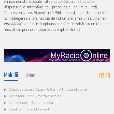
Emisiunea oferă posibilitatea ascultătorului să asculte
răspunsuri la întrebările ce-l preocupă cu privire la viață,
Dumnezeu și om. Si pentru că Biblia nu este o carte obișnuită,
iar înțelegerea ei are nevoie de îndrumare, emisiunea „
Vremea
întrebărilor
” vine în întâmpinarea oricărei întrebări cu un răspuns
născut din principiul „doar Biblia explică Biblia”.
Melodii
02:53
Video
Dana Costescu si Cătalin Gâțan - A thousand storm
Mesagerii Junior - Poarta-ți lumina
Larisa Anton - Speranța mea
Corul Senin - Ia tot ce sunt