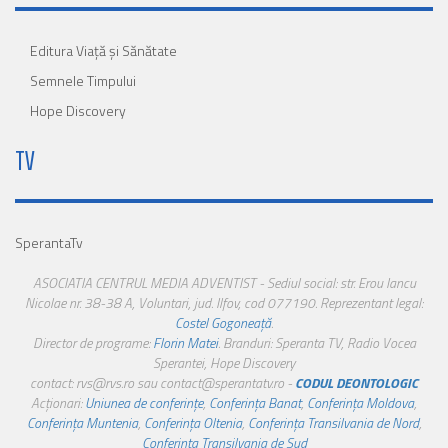
Editura Viaţă şi Sănătate
Semnele Timpului
Hope Discovery
TV
SperantaTv
ASOCIATIA CENTRUL MEDIA ADVENTIST - Sediul social: str. Erou Iancu
Nicolae nr. 38-38 A, Voluntari, jud. Ilfov, cod 077190. Reprezentant legal:
Costel Gogoneață
.
Director de programe:
Florin Matei
. Branduri: Speranta TV, Radio Vocea
Sperantei, Hope Discovery
contact: rvs@rvs.ro sau contact@sperantatv.ro -
CODUL DEONTOLOGIC
Acționari:
Uniunea de conferințe
,
Conferința Banat
,
Conferința Moldova
,
Conferința Muntenia
,
Conferința Oltenia
,
Conferința Transilvania de Nord
,
Conferința Transilvania de Sud