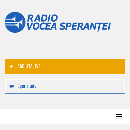
ASCULTA LIVE
Sperantatv
Toggl
navig