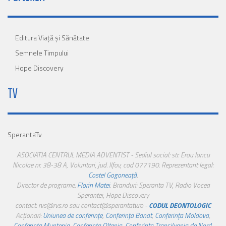
Editura Viaţă şi Sănătate
Semnele Timpului
Hope Discovery
TV
SperantaTv
ASOCIATIA CENTRUL MEDIA ADVENTIST - Sediul social: str. Erou Iancu
Nicolae nr. 38-38 A, Voluntari, jud. Ilfov, cod 077190. Reprezentant legal:
Costel Gogoneață
.
Director de programe:
Florin Matei
. Branduri: Speranta TV, Radio Vocea
Sperantei, Hope Discovery
contact: rvs@rvs.ro sau contact@sperantatv.ro -
CODUL DEONTOLOGIC
Acționari:
Uniunea de conferințe
,
Conferința Banat
,
Conferința Moldova
,
Conferința Muntenia
,
Conferința Oltenia
,
Conferința Transilvania de Nord
,