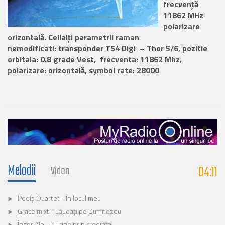
frecvență
11862 MHz
polarizare
orizontală. Ceilalți parametrii raman
nemodificati:
transponder TS4 Digi – Thor 5/6, pozitie
orbitala: 0.8 grade Vest, frecventa: 11862 Mhz,
polarizare: orizontală, symbol rate: 28000
Melodii
04:11
Video
Podiș Quartet - În locul meu
Grace mixt - Lăudați pe Dumnezeu
Înger Alb - Cu tine prin credință