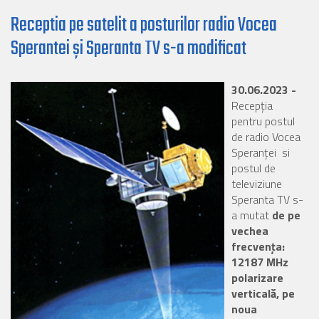
Receptia pe satelit a posturilor radio Vocea
Sperantei și Speranta TV s-a modificat
30.06.2023 -
Recepția
pentru postul
de radio Vocea
Speranței si
postul de
televiziune
Speranta TV s-
a mutat
de pe
vechea
frecvența:
12187
MHz
polarizare
verticală, pe
noua