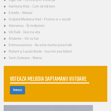
Harmony Kids - Cum să mă tem
Estelle - Aleluia!
Grațiela Mediana Vlad - Frumos e s-ascult
Adoramus - Îți mulțumim
Vili Dulă - Vezi nu uita
Andante - Vin cu har
Enthousiasmos - Nu este munte prea înalt
Robert şi Laszlo Bede - Isus îmi zice blând
Sorin Goleanu - Mama
VOTEAZA MELODIA SAPTAMANII VIITOARE
Voteaza