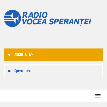
ASCULTA LIVE
Sperantatv
Toggl
navig