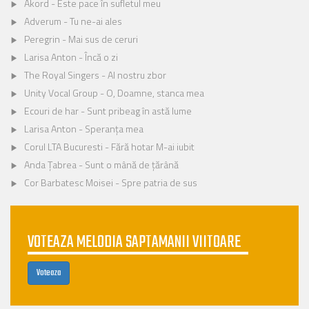
Akord - Este pace în sufletul meu
Adverum - Tu ne-ai ales
Peregrin - Mai sus de ceruri
Larisa Anton - Încă o zi
The Royal Singers - Al nostru zbor
Unity Vocal Group - O, Doamne, stanca mea
Ecouri de har - Sunt pribeag în astă lume
Larisa Anton - Speranța mea
Corul LTA Bucuresti - Fără hotar M-ai iubit
Anda Ţabrea - Sunt o mână de ţărână
Cor Barbatesc Moisei - Spre patria de sus
VOTEAZA MELODIA SAPTAMANII VIITOARE
Voteaza