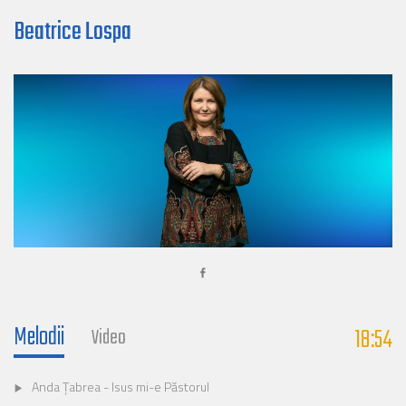
Beatrice Lospa
Melodii
18:54
Video
Anda Țabrea - Isus mi-e Păstorul