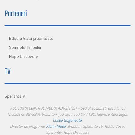
Parteneri
Editura Viaţă şi Sănătate
Semnele Timpului
Hope Discovery
TV
SperantaTv
ASOCIATIA CENTRUL MEDIA ADVENTIST - Sediul social: str. Erou Iancu
Nicolae nr. 38-38 A, Voluntari, jud. Ilfov, cod 077190. Reprezentant legal:
Costel Gogoneață
.
Director de programe:
Florin Matei
. Branduri: Speranta TV, Radio Vocea
Sperantei, Hope Discovery