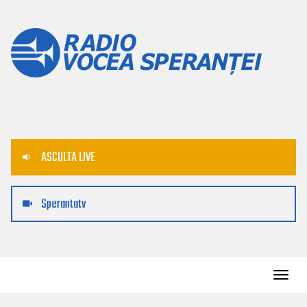
ASCULTA LIVE
Sperantatv
Toggl
navig