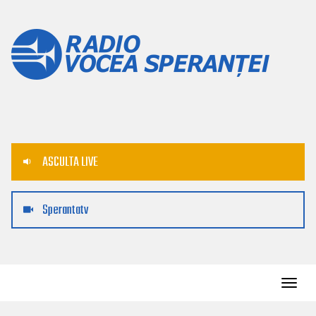
ASCULTA LIVE
Sperantatv
Toggl
navig