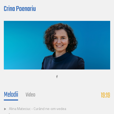
Crina Poenariu
Melodii
19:19
Video
Alina Mateciuc - Curând ne-om vedea