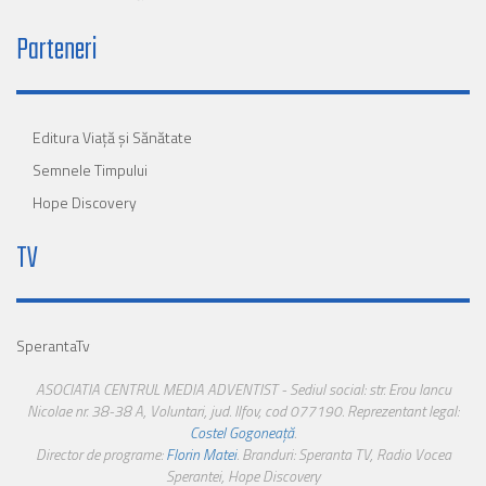
Parteneri
Editura Viaţă şi Sănătate
Semnele Timpului
Hope Discovery
TV
SperantaTv
ASOCIATIA CENTRUL MEDIA ADVENTIST - Sediul social: str. Erou Iancu
Nicolae nr. 38-38 A, Voluntari, jud. Ilfov, cod 077190. Reprezentant legal:
Costel Gogoneață
.
Director de programe:
Florin Matei
. Branduri: Speranta TV, Radio Vocea
Sperantei, Hope Discovery