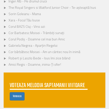
Înger Alb - Pe drumul crucii
The Royal Singers si Watford Junior Choir - Te-așteaptă Isus
Sorin Goleanu - Mama
Xara - Focul Tău Isuse
Corul BAZS Cluj - Vino azi
Cor Barbatesc Moisei - Trâmbiți sunați
Corul Podiș - Doamne cel mai bun Amic
Gabriela Negrea - Aparțin Regelui
Cor bărbătesc Moisei - Am un cântec nou în inimă
Robert şi Laszlo Bede - Isus îmi zice blând
Amici Regis - Doamne, inima-Ți ofer!
VOTEAZA MELODIA SAPTAMANII VIITOARE
Voteaza