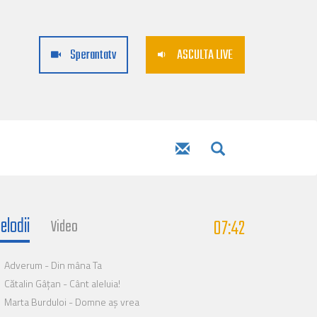
Sperantatv
ASCULTA LIVE
elodii
07:42
Video
Adverum - Din mâna Ta
Cătalin Gâțan - Cânt aleluia!
Marta Burduloi - Domne aș vrea