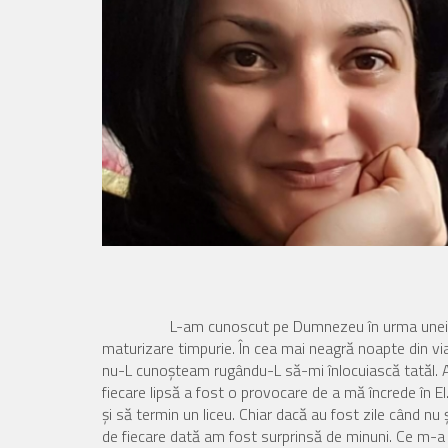
L-am cunoscut pe Dumnezeu în urma unei pierder
maturizare timpurie. În cea mai neagră noapte din v
nu-L cunoşteam rugându-L să-mi înlocuiască tatăl. A
fiecare lipsă a fost o provocare de a mă încrede în El.
şi să termin un liceu. Chiar dacă au fost zile când n
de fiecare dată am fost surprinsă de minuni. Ce m-a 