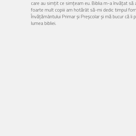
care au simţit ce simţeam eu. Biblia m-a învăţat să 
foarte mult copiii am hotărât să-mi dedic timpul fo
Învăţământului Primar şi Preşcolar şi mă bucur că îi p
lumea bibliei.