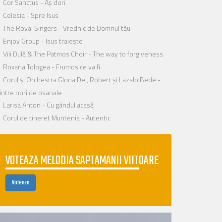
Cor Sanctus - Aș dori
Celesia - Spre Isus
The Royal Singers - Vrednic de Domnul tău
Enjoy Group - Isus traiește
Vili Dulă & The Patmos Choir - The way to forgiveness
Roxana Tologea - Frumos ce va fi
Corul și Orchestra Gloria Dei, Robert și Lazslo Bede -
intre nori de osanale
Larisa Anton - Cu gândul acasă
Corul de tineret Muntenia - Autentic
VOTEAZA MELODIA SAPTAMANII VIITOARE
Voteaza