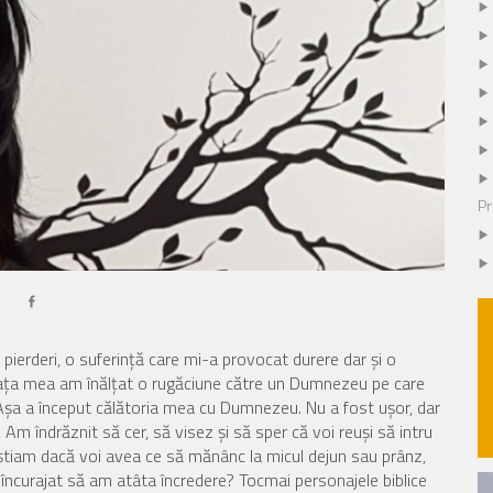
Pr
i, o suferinţă care mi-a provocat durere dar şi o
iaţa mea am înălţat o rugăciune către un Dumnezeu pe care
şa a început călătoria mea cu Dumnezeu. Nu a fost uşor, dar
 Am îndrăznit să cer, să visez şi să sper că voi reuşi să intru
u ştiam dacă voi avea ce să mănânc la micul dejun sau prânz,
încurajat să am atâta încredere? Tocmai personajele biblice