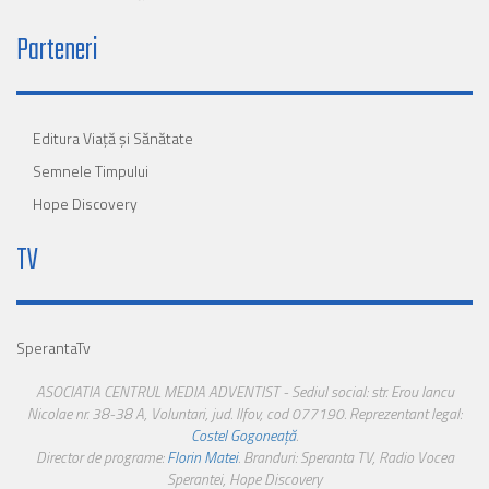
Parteneri
Editura Viaţă şi Sănătate
Semnele Timpului
Hope Discovery
TV
SperantaTv
ASOCIATIA CENTRUL MEDIA ADVENTIST - Sediul social: str. Erou Iancu
Nicolae nr. 38-38 A, Voluntari, jud. Ilfov, cod 077190. Reprezentant legal:
Costel Gogoneață
.
Director de programe:
Florin Matei
. Branduri: Speranta TV, Radio Vocea
Sperantei, Hope Discovery