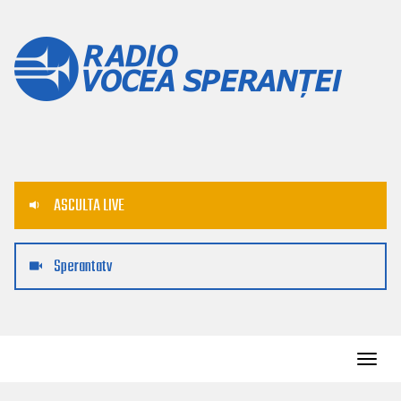
ASCULTA LIVE
Sperantatv
Toggl
navig