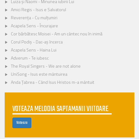
Luiza și Naomi - Minunea iubirii Lui
Amici Regis - Isus e Salvatorul
Reverența - Cu mulțumiri
Acapela Sens - Încurajare
Cor bărbătesc Moisei - Am un cântec nou în inimă
Corul Podiș - Dac-aș încerca
Acapela Sens - Haina Lui
Adverum - Te iubesc
The Royal Singers - We are not alone
UniSong - Isus este mântuirea
Anda Țabrea - Când Isus Hristos m-a mântuit
VOTEAZA MELODIA SAPTAMANII VIITOARE
Voteaza