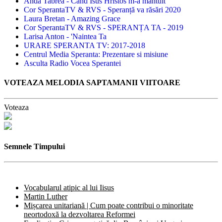
Anda Tabrea - Cand Isus Hristos m-a mantuit
Cor SperantaTV & RVS - Speranță va răsări 2020
Laura Bretan - Amazing Grace
Cor SperantaTV & RVS - SPERANȚA TA - 2019
Larisa Anton - 'Naintea Ta
URARE SPERANTA TV: 2017-2018
Centrul Media Speranta: Prezentare si misiune
Asculta Radio Vocea Sperantei
VOTEAZA MELODIA SAPTAMANII VIITOARE
Voteaza
Semnele Timpului
Vocabularul atipic al lui Iisus
Martin Luther
Mișcarea unitariană | Cum poate contribui o minoritate
neortodoxă la dezvoltarea Reformei