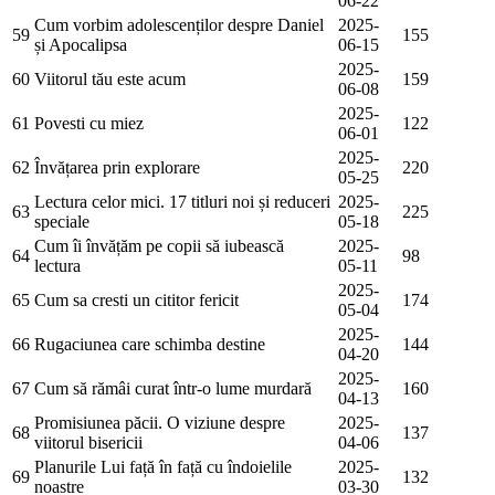
06-22
Cum vorbim adolescenților despre Daniel
2025-
59
155
și Apocalipsa
06-15
2025-
60
Viitorul tău este acum
159
06-08
2025-
61
Povesti cu miez
122
06-01
2025-
62
Învățarea prin explorare
220
05-25
Lectura celor mici. 17 titluri noi și reduceri
2025-
63
225
speciale
05-18
Cum îi învățăm pe copii să iubească
2025-
64
98
lectura
05-11
2025-
65
Cum sa cresti un cititor fericit
174
05-04
2025-
66
Rugaciunea care schimba destine
144
04-20
2025-
67
Cum să rămâi curat într-o lume murdară
160
04-13
Promisiunea păcii. O viziune despre
2025-
68
137
viitorul bisericii
04-06
Planurile Lui față în față cu îndoielile
2025-
69
132
noastre
03-30