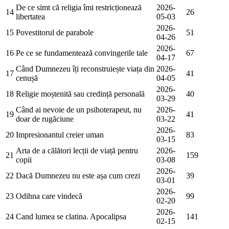
De ce simt că religia îmi restricționează
2026-
14
26
libertatea
05-03
2026-
15
Povestitorul de parabole
51
04-26
2026-
16
Pe ce se fundamentează convingerile tale
67
04-17
Când Dumnezeu îți reconstruiește viața din
2026-
17
41
cenușă
04-05
2026-
18
Religie moștenită sau credință personală
40
03-29
Când ai nevoie de un psihoterapeut, nu
2026-
19
41
doar de rugăciune
03-22
2026-
20
Impresionantul creier uman
83
03-15
Arta de a călători lecții de viață pentru
2026-
21
159
copii
03-08
2026-
22
Dacă Dumnezeu nu este așa cum crezi
39
03-01
2026-
23
Odihna care vindecă
99
02-20
2026-
24
Cand lumea se clatina. Apocalipsa
141
02-15