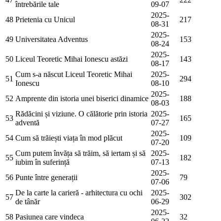
întrebările tale
09-07
2025-
48
Prietenia cu Unicul
217
08-31
2025-
49
Universitatea Adventus
153
08-24
2025-
50
Liceul Teoretic Mihai Ionescu astăzi
143
08-17
Cum s-a născut Liceul Teoretic Mihai
2025-
51
294
Ionescu
08-10
2025-
52
Amprente din istoria unei biserici dinamice
188
08-03
Rădăcini și viziune. O călătorie prin istoria
2025-
53
165
adventă
07-27
2025-
54
Cum să trăiești viața în mod plăcut
109
07-20
Cum putem învăța să trăim, să iertam și să
2025-
55
182
iubim în suferință
07-13
2025-
56
Punte între generații
79
07-06
De la carte la carieră - arhitectura cu ochi
2025-
57
302
de tânăr
06-29
2025-
58
Pasiunea care vindeca
32