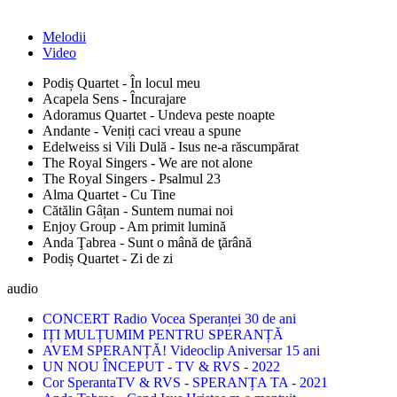
Melodii
Video
Podiș Quartet - În locul meu
Acapela Sens - Încurajare
Adoramus Quartet - Undeva peste noapte
Andante - Veniți caci vreau a spune
Edelweiss si Vili Dulă - Isus ne-a răscumpărat
The Royal Singers - We are not alone
The Royal Singers - Psalmul 23
Alma Quartet - Cu Tine
Cătălin Gâțan - Suntem numai noi
Enjoy Group - Am primit lumină
Anda Ţabrea - Sunt o mână de ţărână
Podiș Quartet - Zi de zi
audio
CONCERT Radio Vocea Speranței 30 de ani
IȚI MULȚUMIM PENTRU SPERANȚĂ
AVEM SPERANȚĂ! Videoclip Aniversar 15 ani
UN NOU ÎNCEPUT - TV & RVS - 2022
Cor SperantaTV & RVS - SPERANȚA TA - 2021