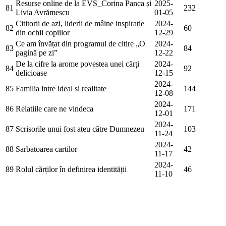
Resurse online de la EVS_Corina Panca și
2025-
81
232
Livia Avrămescu
01-05
Cititorii de azi, liderii de mâine inspirație
2024-
82
60
din ochii copiilor
12-29
Ce am învățat din programul de citire „O
2024-
83
84
pagină pe zi”
12-22
De la cifre la arome povestea unei cărți
2024-
84
92
delicioase
12-15
2024-
85
Familia intre ideal si realitate
144
12-08
2024-
86
Relatiile care ne vindeca
171
12-01
2024-
87
Scrisorile unui fost ateu către Dumnezeu
103
11-24
2024-
88
Sarbatoarea cartilor
42
11-17
2024-
89
Rolul cărților în definirea identității
46
11-10