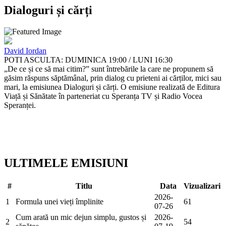
Dialoguri și cărți
David Iordan
POTI ASCULTA: DUMINICA 19:00 / LUNI 16:30
„De ce și ce să mai citim?” sunt întrebările la care ne propunem să
găsim răspuns săptămânal, prin dialog cu prieteni ai cărților, mici sau
mari, la emisiunea Dialoguri și cărți. O emisiune realizată de Editura
Viață și Sănătate în parteneriat cu Speranța TV și Radio Vocea
Speranței.
ULTIMELE EMISIUNI
#
Titlu
Data
Vizualizari
2026-
1
Formula unei vieți împlinite
61
07-26
Cum arată un mic dejun simplu, gustos și
2026-
2
54