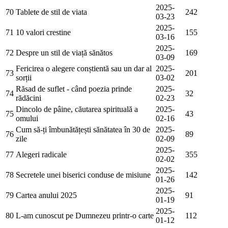
2025-
70
Tablete de stil de viata
242
03-23
2025-
71
10 valori crestine
155
03-16
2025-
72
Despre un stil de viață sănătos
169
03-09
Fericirea o alegere conștientă sau un dar al
2025-
73
201
sorții
03-02
Răsad de suflet - când poezia prinde
2025-
74
32
rădăcini
02-23
Dincolo de pâine, căutarea spirituală a
2025-
75
43
omului
02-16
Cum să-ți îmbunătățești sănătatea în 30 de
2025-
76
89
zile
02-09
2025-
77
Alegeri radicale
355
02-02
2025-
78
Secretele unei biserici conduse de misiune
142
01-26
2025-
79
Cartea anului 2025
91
01-19
2025-
80
L-am cunoscut pe Dumnezeu printr-o carte
112
01-12