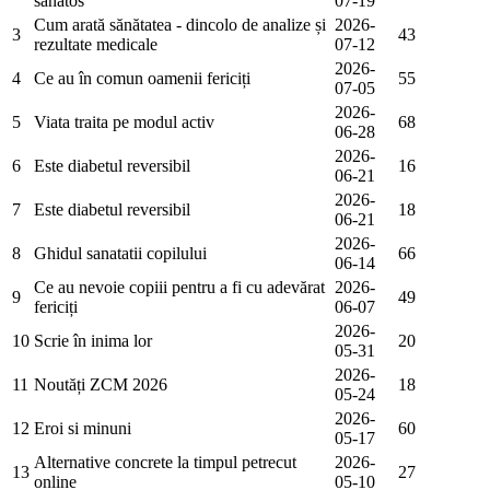
sănătos
07-19
Cum arată sănătatea - dincolo de analize și
2026-
3
43
rezultate medicale
07-12
2026-
4
Ce au în comun oamenii fericiți
55
07-05
2026-
5
Viata traita pe modul activ
68
06-28
2026-
6
Este diabetul reversibil
16
06-21
2026-
7
Este diabetul reversibil
18
06-21
2026-
8
Ghidul sanatatii copilului
66
06-14
Ce au nevoie copiii pentru a fi cu adevărat
2026-
9
49
fericiți
06-07
2026-
10
Scrie în inima lor
20
05-31
2026-
11
Noutăți ZCM 2026
18
05-24
2026-
12
Eroi si minuni
60
05-17
Alternative concrete la timpul petrecut
2026-
13
27
online
05-10