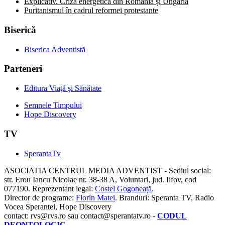
Explicativ. Criza energetică din România și Ungaria
Puritanismul în cadrul reformei protestante
Biserică
Biserica Adventistă
Parteneri
Editura Viaţă şi Sănătate
Semnele Timpului
Hope Discovery
TV
SperantaTv
ASOCIATIA CENTRUL MEDIA ADVENTIST - Sediul social:
str. Erou Iancu Nicolae nr. 38-38 A, Voluntari, jud. Ilfov, cod
077190. Reprezentant legal:
Costel Gogoneață
.
Director de programe:
Florin Matei
. Branduri: Speranta TV, Radio
Vocea Sperantei, Hope Discovery
contact: rvs@rvs.ro sau contact@sperantatv.ro -
CODUL
DEONTOLOGIC