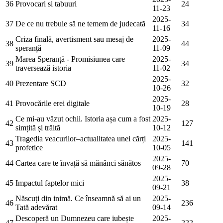
36
Provocari si tabuuri
24
11-23
2025-
37
De ce nu trebuie să ne temem de judecată
34
11-16
Criza finală, avertisment sau mesaj de
2025-
38
44
speranță
11-09
Marea Speranță - Promisiunea care
2025-
39
34
traversează istoria
11-02
2025-
40
Prezentare SCD
32
10-26
2025-
41
Provocările erei digitale
28
10-19
Ce mi-au văzut ochii. Istoria așa cum a fost
2025-
42
127
simțită și trăită
10-12
Tragedia veacurilor–actualitatea unei cărți
2025-
43
141
profetice
10-05
2025-
44
Cartea care te învață să mănânci sănătos
70
09-28
2025-
45
Impactul faptelor mici
38
09-21
Născuți din inimă. Ce înseamnă să ai un
2025-
46
236
Tată adevărat
09-14
Descoperă un Dumnezeu care iubește
2025-
47
222