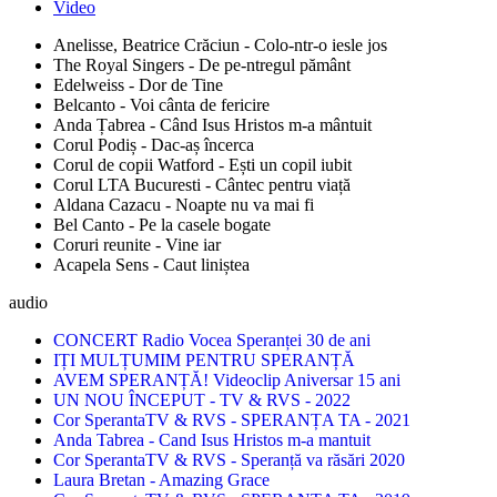
Video
Anelisse, Beatrice Crăciun - Colo-ntr-o iesle jos
The Royal Singers - De pe-ntregul pământ
Edelweiss - Dor de Tine
Belcanto - Voi cânta de fericire
Anda Țabrea - Când Isus Hristos m-a mântuit
Corul Podiș - Dac-aș încerca
Corul de copii Watford - Ești un copil iubit
Corul LTA Bucuresti - Cântec pentru viață
Aldana Cazacu - Noapte nu va mai fi
Bel Canto - Pe la casele bogate
Coruri reunite - Vine iar
Acapela Sens - Caut liniștea
audio
CONCERT Radio Vocea Speranței 30 de ani
IȚI MULȚUMIM PENTRU SPERANȚĂ
AVEM SPERANȚĂ! Videoclip Aniversar 15 ani
UN NOU ÎNCEPUT - TV & RVS - 2022
Cor SperantaTV & RVS - SPERANȚA TA - 2021
Anda Tabrea - Cand Isus Hristos m-a mantuit
Cor SperantaTV & RVS - Speranță va răsări 2020
Laura Bretan - Amazing Grace