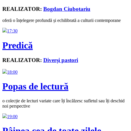
REALIZATOR:
Bogdan Ciubotariu
oferă o înțelegere profundă și echilibrată a culturii contemporane
17:30
Predică
REALIZATOR:
Diverși pastori
18:00
Popas de lectură
o colecție de lecturi variate care îți încălzesc sufletul sau îți deschid
noi perspective
19:00
Pâinea cea de toate zilele