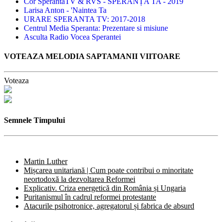
Cor SperantaTV & RVS - SPERANȚA TA - 2019
Larisa Anton - 'Naintea Ta
URARE SPERANTA TV: 2017-2018
Centrul Media Speranta: Prezentare si misiune
Asculta Radio Vocea Sperantei
VOTEAZA MELODIA SAPTAMANII VIITOARE
Voteaza
Semnele Timpului
Martin Luther
Mișcarea unitariană | Cum poate contribui o minoritate
neortodoxă la dezvoltarea Reformei
Explicativ. Criza energetică din România și Ungaria
Puritanismul în cadrul reformei protestante
Atacurile psihotronice, agregatorul și fabrica de absurd