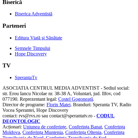
Biserică
Biserica Adventistă
Parteneri
Editura Viaţă şi Sănătate
Semnele Timpului
Hope Discovery
TV
SperantaTv
ASOCIATIA CENTRUL MEDIA ADVENTIST - Sediul social:
str. Erou Iancu Nicolae nr. 38-38 A, Voluntari, jud. Ilfov, cod
077190. Reprezentant legal:
Costel Gogoneață
.
Director de programe:
Florin Matei
. Branduri: Speranta TV, Radio
Vocea Sperantei, Hope Discovery
contact: rvs@rvs.ro sau contact@sperantatv.ro -
CODUL
DEONTOLOGIC
Acționari:
Uniunea de conferințe
,
Conferința Banat
,
Conferința
Moldova
,
Conferința Muntenia
,
Conferința Oltenia
,
Conferința
Transilvania de Nord
,
Conferința Transilvania de Sud