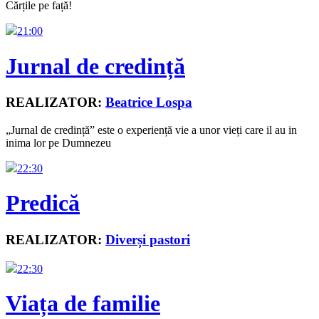
Cărțile pe față!
21:00
Jurnal de credință
REALIZATOR:
Beatrice Lospa
„Jurnal de credință” este o experiență vie a unor vieți care il au in
inima lor pe Dumnezeu
22:30
Predică
REALIZATOR:
Diverși pastori
22:30
Viața de familie