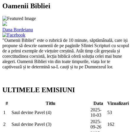
Oamenii Bibliei
Dana Bordeianu
"Oamenii Bibliei" este o rubrică de 10 minute, săptămânală, care iși
propune să descrie oamenii de pe paginile Sfintei Scripturi cu scopul
de a primi exemple de viețuire creștină. Atât timp cât greșeala și
corectitudinea coexistă, lecția biblică oferă soluția celei mai bune
alegeri. Oamenii Bibliei vin din toate timpurile, viața lor te
captivează și te determină sa-L cauți și tu pe Dumnezeul lor.
ULTIMELE EMISIUNI
#
Titlu
Data
Vizualizari
2025-
1
Saul devine Pavel (4)
53
10-03
2025-
2
Saul devine Pavel (3)
162
09-26