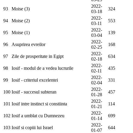
2022-
93
Moise (3)
324
03-18
2022-
94
Moise (2)
553
03-11
2022-
95
Moise (1)
139
03-04
2022-
96
Asuprirea evreilor
168
02-25
2022-
97
Zile de prosperitate in Egipt
634
02-18
2022-
98
Iosif - modul de a vedea lucrurile
435
02-11
2022-
99
Iosif - criteriul excelentei
331
02-04
2022-
100
Iosif - succesul subteran
457
01-28
2022-
101
Iosif intre instinct si constiinta
114
01-21
2022-
102
Iosif a umblat cu Dumnezeu
699
01-14
2022-
103
Iosif si copiii lui Israel
644
01-07