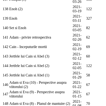
03-26
2021-
138
Enoh (2)
122
03-19
2021-
139
Enoh
327
03-11
2021-
140
Set si Enoh
82
03-05
2021-
141
Adam - privire retrospectiva
62
02-26
2021-
142
Cain - Inceputurile mortii
69
02-19
2021-
143
Jertfele lui Cain si Abel (3)
60
02-12
2021-
144
Jertfele lui Cain si Abel (2)
122
02-05
2021-
145
Jertfele lui Cain si Abel (1)
58
01-29
Adam si Eva (10) - Perspective asupra
2021-
146
67
viitorului (2)
01-22
Adam si Eva (9) - Perspective asupra
2021-
147
67
viitorului
01-15
2021-
148
Adam si Eva (8) - Planul de mantuire (2)
70
01-08