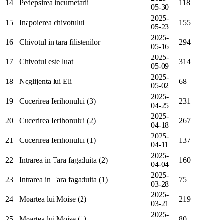
14
Pedepsirea incumetarii
118
05-30
2025-
15
Inapoierea chivotului
155
05-23
2025-
16
Chivotul in tara filistenilor
294
05-16
2025-
17
Chivotul este luat
314
05-09
2025-
18
Neglijenta lui Eli
68
05-02
2025-
19
Cucerirea Ierihonului (3)
231
04-25
2025-
20
Cucerirea Ierihonului (2)
267
04-18
2025-
21
Cucerirea Ierihonului (1)
137
04-11
2025-
22
Intrarea in Tara fagaduita (2)
160
04-04
2025-
23
Intrarea in Tara fagaduita (1)
75
03-28
2025-
24
Moartea lui Moise (2)
219
03-21
2025-
25
Moartea lui Moise (1)
80