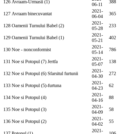
126
Avraam-Urmasii (1)
388
06-11
2021-
127
Avraam binecuvantat
365
06-04
2021-
128
Oamenii Turnului Babel (2)
233
05-28
2021-
129
Oamenii Turnului Babel (1)
402
05-21
2021-
130
Noe - nonconformist
786
05-14
2021-
131
Noe si Potopul (7) Jertfa
138
05-07
2021-
132
Noe si Potopul (6) Sfarsitul furtunii
272
04-30
2021-
133
Noe si Potopul (5)-furtuna
62
04-23
2021-
134
Noe si Potopul (4)
88
04-16
2021-
135
Noe si Potopul (3)
58
04-09
2021-
136
Noe si Potopul (2)
55
04-02
2021-
137
Potopul (1)
106