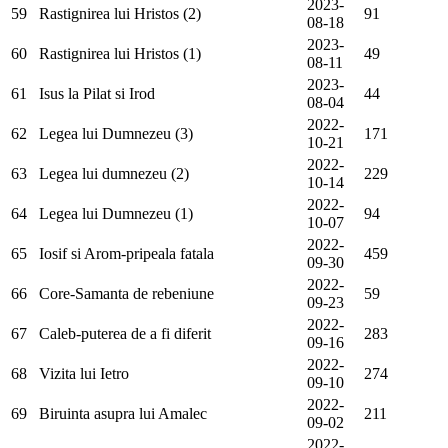
2023-
59
Rastignirea lui Hristos (2)
91
08-18
2023-
60
Rastignirea lui Hristos (1)
49
08-11
2023-
61
Isus la Pilat si Irod
44
08-04
2022-
62
Legea lui Dumnezeu (3)
171
10-21
2022-
63
Legea lui dumnezeu (2)
229
10-14
2022-
64
Legea lui Dumnezeu (1)
94
10-07
2022-
65
Iosif si Arom-pripeala fatala
459
09-30
2022-
66
Core-Samanta de rebeniune
59
09-23
2022-
67
Caleb-puterea de a fi diferit
283
09-16
2022-
68
Vizita lui Ietro
274
09-10
2022-
69
Biruinta asupra lui Amalec
211
09-02
2022-