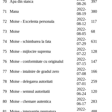
70
Apa din stanca
397
08-26
2022-
71
Mana
380
08-19
2022-
72
Moise - Excelenta personala
117
08-12
2022-
73
Moise
68
08-05
2022-
74
Moise - schimbarea la fata
631
07-29
2022-
75
Moise - mijlocire suprema
128
07-22
2022-
76
Moise - conformitate cu originalul
147
07-15
2022-
77
Moise - intalnire de gradul zero
166
07-08
2022-
78
Moise - delegarea autoritati
259
07-01
2022-
79
Moise - semnul autoritatii
120
06-24
2022-
80
Moise - chemare autentica
283
06-17
2022-
81
Moise - interventie prematura
488