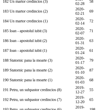
182
Un martor credincios (3)
58
02-28
2020-
183
Un martor credincios (2)
69
02-21
2020-
184
Un martor credincios (1)
72
02-14
2020-
185
Ioan - apostolul iubit (3)
71
02-07
2020-
186
Ioan - apostolul iubit (2)
63
01-31
2020-
187
Ioan - apostolul iubit (1)
61
01-24
2020-
188
Statornic pana la moarte (3)
79
01-17
2020-
189
Statornic pana la moarte (2)
87
01-10
2020-
190
Statornic pana la moarte (1)
68
01-03
2019-
191
Petru, un subpastor credincios (8)
55
12-27
2019-
192
Petru, un subpastor credincios (7)
65
12-20
2019-
193
Petru, un subpastor credincios (6)
198