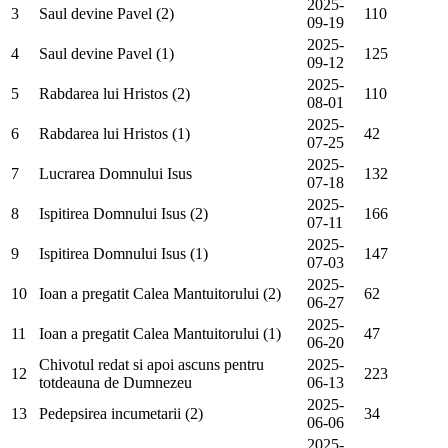
2025-
3
Saul devine Pavel (2)
110
09-19
2025-
4
Saul devine Pavel (1)
125
09-12
2025-
5
Rabdarea lui Hristos (2)
110
08-01
2025-
6
Rabdarea lui Hristos (1)
42
07-25
2025-
7
Lucrarea Domnului Isus
132
07-18
2025-
8
Ispitirea Domnului Isus (2)
166
07-11
2025-
9
Ispitirea Domnului Isus (1)
147
07-03
2025-
10
Ioan a pregatit Calea Mantuitorului (2)
62
06-27
2025-
11
Ioan a pregatit Calea Mantuitorului (1)
47
06-20
Chivotul redat si apoi ascuns pentru
2025-
12
223
totdeauna de Dumnezeu
06-13
2025-
13
Pedepsirea incumetarii (2)
34
06-06
2025-