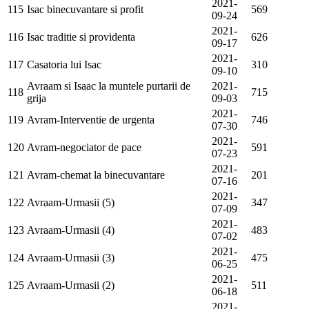
2021-
115
Isac binecuvantare si profit
569
09-24
2021-
116
Isac traditie si providenta
626
09-17
2021-
117
Casatoria lui Isac
310
09-10
Avraam si Isaac la muntele purtarii de
2021-
118
715
grija
09-03
2021-
119
Avram-Interventie de urgenta
746
07-30
2021-
120
Avram-negociator de pace
591
07-23
2021-
121
Avram-chemat la binecuvantare
201
07-16
2021-
122
Avraam-Urmasii (5)
347
07-09
2021-
123
Avraam-Urmasii (4)
483
07-02
2021-
124
Avraam-Urmasii (3)
475
06-25
2021-
125
Avraam-Urmasii (2)
511
06-18
2021-