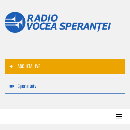
ASCULTA LIVE
Sperantatv
Toggl
navig