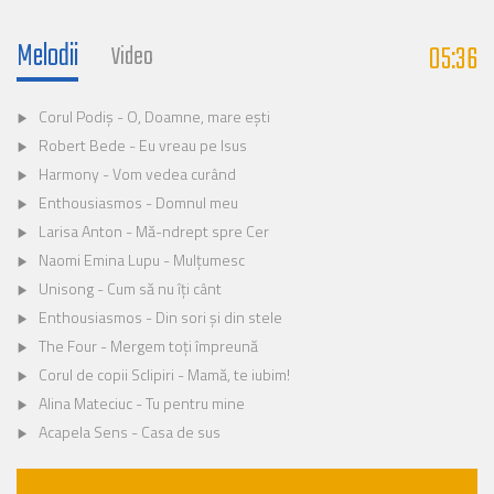
Melodii
05:36
Video
Corul Podiș - O, Doamne, mare ești
Robert Bede - Eu vreau pe Isus
Harmony - Vom vedea curând
Enthousiasmos - Domnul meu
Larisa Anton - Mă-ndrept spre Cer
Naomi Emina Lupu - Mulțumesc
Unisong - Cum să nu îți cânt
Enthousiasmos - Din sori și din stele
The Four - Mergem toți împreună
Corul de copii Sclipiri - Mamă, te iubim!
Alina Mateciuc - Tu pentru mine
Acapela Sens - Casa de sus