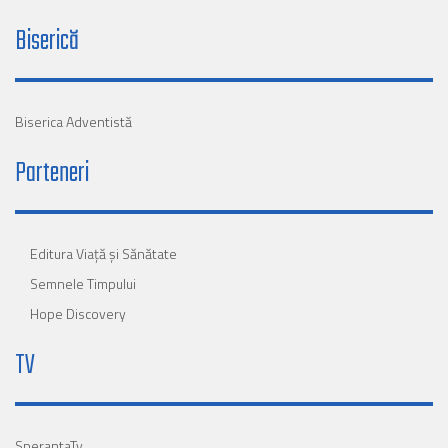
Biserică
Biserica Adventistă
Parteneri
Editura Viaţă şi Sănătate
Semnele Timpului
Hope Discovery
TV
SperantaTv