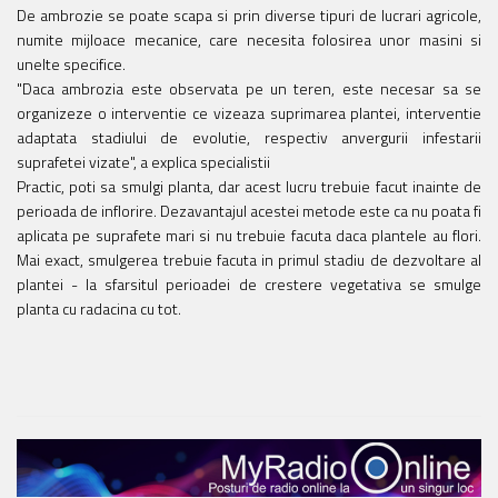
De ambrozie se poate scapa si prin diverse tipuri de lucrari agricole,
numite mijloace mecanice, care necesita folosirea unor masini si
unelte specifice.
"Daca ambrozia este observata pe un teren, este necesar sa se
organizeze o interventie ce vizeaza suprimarea plantei, interventie
adaptata stadiului de evolutie, respectiv anvergurii infestarii
suprafetei vizate", a explica specialistii
Practic, poti sa smulgi planta, dar acest lucru trebuie facut inainte de
perioada de inflorire. Dezavantajul acestei metode este ca nu poata fi
aplicata pe suprafete mari si nu trebuie facuta daca plantele au flori.
Mai exact, smulgerea trebuie facuta in primul stadiu de dezvoltare al
plantei - la sfarsitul perioadei de crestere vegetativa se smulge
planta cu radacina cu tot.