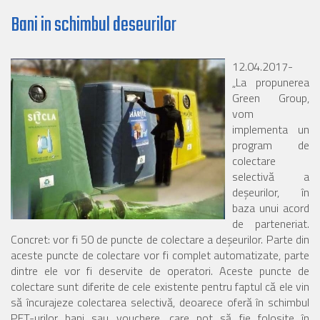
Bani in schimbul deseurilor
12.04.2017-
„La propunerea
Green Group,
vom
implementa un
program de
colectare
selectivă a
deșeurilor, în
baza unui acord
de parteneriat.
Concret: vor fi 50 de puncte de colectare a deșeurilor. Parte din
aceste puncte de colectare vor fi complet automatizate, parte
dintre ele vor fi deservite de operatori. Aceste puncte de
colectare sunt diferite de cele existente pentru faptul că ele vin
să încurajeze colectarea selectivă, deoarece oferă în schimbul
PET-urilor bani sau vouchere, care pot să fie folosite în