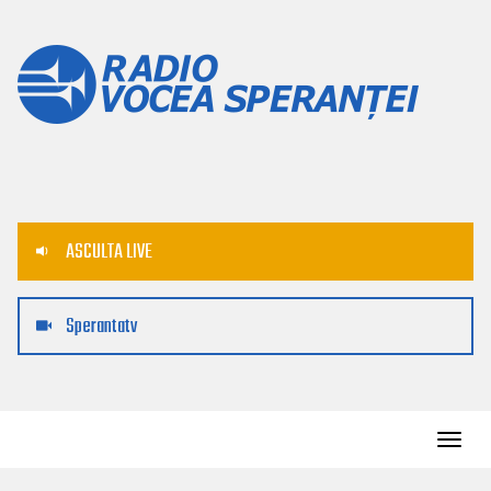
ASCULTA LIVE
Sperantatv
Toggl
navig