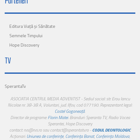
Parteneri
Editura Viaţă şi Sănătate
Semnele Timpului
Hope Discovery
TV
SperantaTv
ASOCIATIA CENTRUL MEDIA ADVENTIST - Sediul social: str. Erou Iancu
Nicolae nr. 38-38 A, Voluntari, jud. Ilfov, cod 077190. Reprezentant legal:
Costel Gogoneață
.
Director de programe:
Florin Matei
. Branduri: Speranta TV, Radio Vocea
Sperantei, Hope Discovery
contact: rvs@rvs.ro sau contact@sperantatv.ro -
CODUL DEONTOLOGIC
Acționari:
Uniunea de conferințe
,
Conferința Banat
,
Conferința Moldova
,