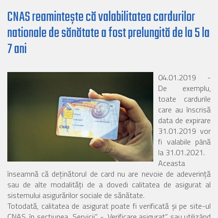
CNAS reamintește că valabilitatea cardurilor
nationale de sănătate a fost prelungită de la 5 la
7 ani
04.01.2019 -
De exemplu,
toate cardurile
care au înscrisă
data de expirare
31.01.2019 vor
fi valabile până
la 31.01.2021.
Aceasta
înseamnă că deținătorul de card nu are nevoie de adeverință
sau de alte modalități de a dovedi calitatea de asigurat al
sistemului asigurărilor sociale de sănătate.
Totodată, calitatea de asigurat poate fi verificată și pe site-ul
CNAS, în secțiunea „Servicii” - „Verificare asigurat” sau utilizând