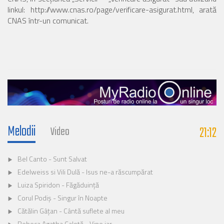
linkul: http://www.cnas.ro/page/verificare-asigurat.html, arată
CNAS într-un comunicat.
Melodii
21:12
Video
Bel Canto - Sunt Salvat
Edelweiss si Vili Dulă - Isus ne-a răscumpărat
Luiza Spiridon - Făgăduință
Corul Podiș - Singur în Noapte
Cătălin Gâțan - Cântă suflete al meu
Rebeca Agatha Calotă - Vine iar