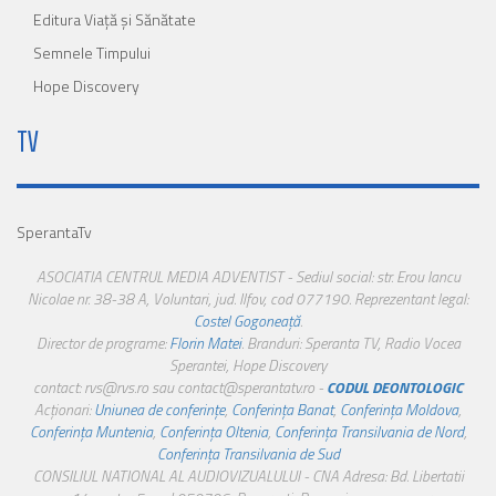
Editura Viaţă şi Sănătate
Semnele Timpului
Hope Discovery
TV
SperantaTv
ASOCIATIA CENTRUL MEDIA ADVENTIST - Sediul social: str. Erou Iancu
Nicolae nr. 38-38 A, Voluntari, jud. Ilfov, cod 077190. Reprezentant legal:
Costel Gogoneață
.
Director de programe:
Florin Matei
. Branduri: Speranta TV, Radio Vocea
Sperantei, Hope Discovery
contact: rvs@rvs.ro sau contact@sperantatv.ro -
CODUL DEONTOLOGIC
Acționari:
Uniunea de conferințe
,
Conferința Banat
,
Conferința Moldova
,
Conferința Muntenia
,
Conferința Oltenia
,
Conferința Transilvania de Nord
,
Conferința Transilvania de Sud
CONSILIUL NATIONAL AL AUDIOVIZUALULUI - CNA Adresa: Bd. Libertatii