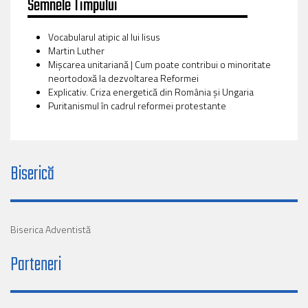
Semnele Timpului
Vocabularul atipic al lui Iisus
Martin Luther
Mișcarea unitariană | Cum poate contribui o minoritate
neortodoxă la dezvoltarea Reformei
Explicativ. Criza energetică din România și Ungaria
Puritanismul în cadrul reformei protestante
Biserică
Biserica Adventistă
Parteneri