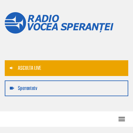
ASCULTA LIVE
Sperantatv
Toggl
navig