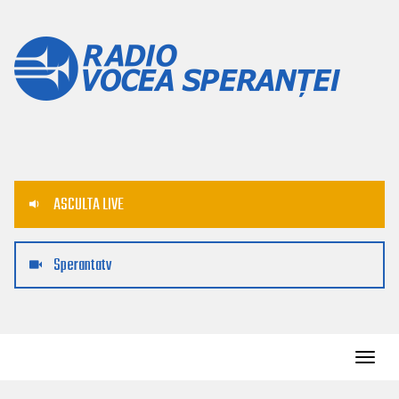
ASCULTA LIVE
Sperantatv
Toggl
navig