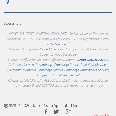
TV
SperantaTv
ASOCIATIA CENTRUL MEDIA ADVENTIST - Sediul social: str. Erou Iancu
Nicolae nr. 38-38 A, Voluntari, jud. Ilfov, cod 077190. Reprezentant legal:
Costel Gogoneață
.
Director de programe:
Florin Matei
. Branduri: Speranta TV, Radio Vocea
Sperantei, Hope Discovery
contact: rvs@rvs.ro sau contact@sperantatv.ro -
CODUL DEONTOLOGIC
Acționari:
Uniunea de conferințe
,
Conferința Banat
,
Conferința Moldova
,
Conferința Muntenia
,
Conferința Oltenia
,
Conferința Transilvania de Nord
,
Conferința Transilvania de Sud
CONSILIUL NATIONAL AL AUDIOVIZUALULUI - CNA Adresa: Bd. Libertatii
nr.14, sector 5, cod 050706, Bucuresti, Romania - www.cna.ro
© 2026 Radio Vocea Sperantei Romania