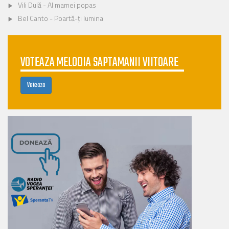
Vili Dulă - Al mamei popas
Bel Canto - Poartă-ți lumina
VOTEAZA MELODIA SAPTAMANII VIITOARE
Voteaza