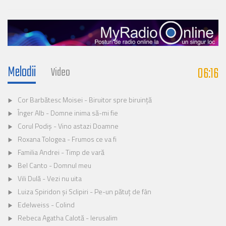
Melodii
06:16
Video
Cor Barbătesc Moisei - Biruitor spre biruinţă
Înger Alb - Domne inima să-mi fie
Corul Podiș - Vino astazi Doamne
Roxana Tologea - Frumos ce va fi
Familia Andrei - Timp de vară
Bel Canto - Domnul meu
Vili Dulă - Vezi nu uita
Luiza Spiridon și Sclipiri - Pe-un pătuț de fân
Edelweiss - Colind
Rebeca Agatha Calotă - Ierusalim