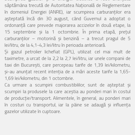
săptămâna trecută de Autoritatea Naţională de Reglementare
în domeniul Energiei (ANRE), iar scumpirea carburanţilor era
aşteptată încă din 30 august, când Guvernul a adoptat o
ordonanţă care prevede majorarea accizelor în două etape, la
15 septembrie şi la 1 octombrie. În prima etapă, preţul
carburanţilor – motorină şi benzină – a trecut pragul de 5
lei/litru, de la 4,1-4,3 lei/litru în perioada anterioară.
Şi gazul petrolier lichefiat (GPL), utilizat cel mai mult de
taximetre, a urcat de la 2,2 la 2,7 lei/litru, iar unele companii de
taxi din Bucureşti, care percepeau tarife de 1,39 lei/kilometru,
şi-au anunţat recent intenţia de a mări aceste tarife la 1,65-
1,69 lei/kilometru, din 1 octombrie.
Ca urmare a scumpirii combustibililor, sunt de aşteptat şi
scumpiri la produsele la care aceştia au ponderi mari în costul
de producţie/transport. Alimentele, în general, au ponderi mari
în costuri cu transportul, iar la pâine se adaugă şi influenţa
gazelor utilizate în cuptoare.