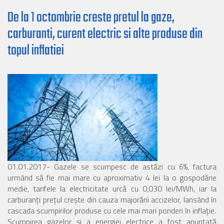
De la 1 octombrie creste pretul la gaze,
carburanti, curent electric si alte produse din
topul inflatiei
01.01.2017- Gazele se scumpesc de astăzi cu 6%, factura
urmând să fie mai mare cu aproximativ 4 lei la o gospodărie
medie, tarifele la electricitate urcă cu 0,030 lei/MWh, iar la
carburanţi preţul creşte din cauza majorării accizelor, lansând în
cascada scumpirilor produse cu cele mai mari ponderi în inflaţie.
Scumpirea gazelor şi a energiei electrice a fost anunţată