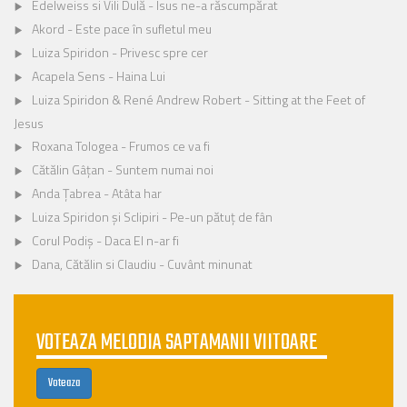
Edelweiss si Vili Dulă - Isus ne-a răscumpărat
Akord - Este pace în sufletul meu
Luiza Spiridon - Privesc spre cer
Acapela Sens - Haina Lui
Luiza Spiridon & René Andrew Robert - Sitting at the Feet of
Jesus
Roxana Tologea - Frumos ce va fi
Cătălin Gâțan - Suntem numai noi
Anda Țabrea - Atâta har
Luiza Spiridon și Sclipiri - Pe-un pătuț de fân
Corul Podiș - Daca El n-ar fi
Dana, Cătălin si Claudiu - Cuvânt minunat
VOTEAZA MELODIA SAPTAMANII VIITOARE
Voteaza