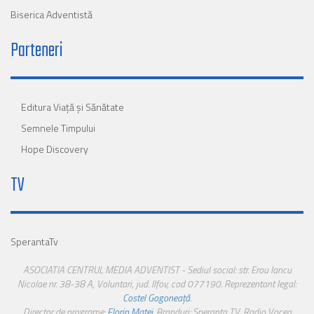
Biserica Adventistă
Parteneri
Editura Viaţă şi Sănătate
Semnele Timpului
Hope Discovery
TV
SperantaTv
ASOCIATIA CENTRUL MEDIA ADVENTIST - Sediul social: str. Erou Iancu
Nicolae nr. 38-38 A, Voluntari, jud. Ilfov, cod 077190. Reprezentant legal:
Costel Gogoneață
.
Director de programe:
Florin Matei
. Branduri: Speranta TV, Radio Vocea