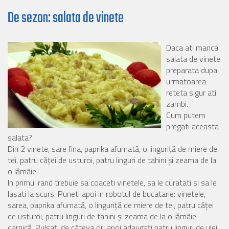
De sezon: salata de vinete
Daca ati manca
salata de vinete
preparata dupa
urmatoarea
reteta sigur ati
zambi.
Cum putem
pregati aceasta
salata?
Din 2 vinete, sare fina, paprika afumată, o linguriţă de miere de
tei, patru căţei de usturoi, patru linguri de tahini şi zeama de la
o lămâie.
In primul rand trebuie sa coaceti vinetele, sa le curatati si sa le
lasati la scurs. Puneti apoi in robotul de bucatarie: vinetele,
sarea, paprika afumată, o linguriţă de miere de tei, patru căţei
de usturoi, patru linguri de tahini şi zeama de la o lămâie
darnică. Pulsaţi de câteva ori apoi adaugați patru linguri de ulei