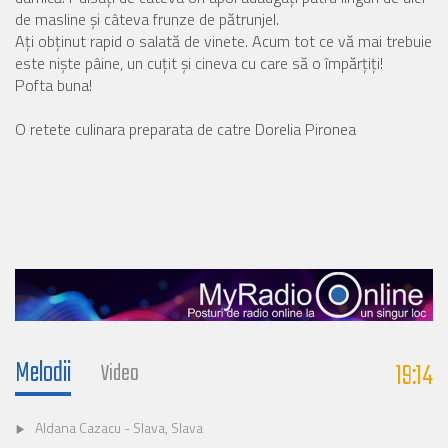
de masline şi câteva frunze de pătrunjel.
Aţi obţinut rapid o salată de vinete. Acum tot ce vă mai trebuie
este nişte pâine, un cuţit şi cineva cu care să o împărţiţi!
Pofta buna!
O retete culinara preparata de catre Dorelia Pironea
Melodii
19:14
Video
Aldana Cazacu - Slava, Slava