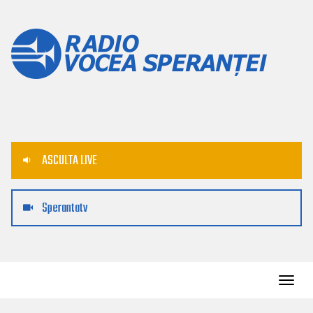
ASCULTA LIVE
Sperantatv
Toggl
navig