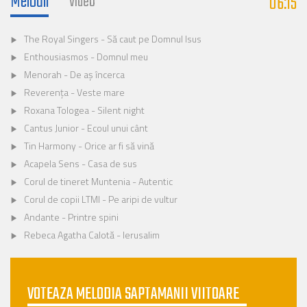
Melodii
06:15
Video
The Royal Singers - Să caut pe Domnul Isus
Enthousiasmos - Domnul meu
Menorah - De aș încerca
Reverența - Veste mare
Roxana Tologea - Silent night
Cantus Junior - Ecoul unui cânt
Tin Harmony - Orice ar fi să vină
Acapela Sens - Casa de sus
Corul de tineret Muntenia - Autentic
Corul de copii LTMI - Pe aripi de vultur
Andante - Printre spini
Rebeca Agatha Calotă - Ierusalim
VOTEAZA MELODIA SAPTAMANII VIITOARE