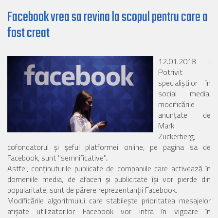
Facebook vrea sa revina la scopul pentru care a
fost creat
12.01.2018 -
Potrivit
specialiştilor în
social media,
modificările
anunţate de
Mark
Zuckerberg,
cofondatorul şi şeful platformei online, pe pagina sa de
Facebook, sunt "semnificative".
Astfel, conţinuturile publicate de companiile care activează în
domeniile media, de afaceri şi publicitate îşi vor pierde din
popularitate, sunt de părere reprezentanţii Facebook.
Modificările algoritmului care stabileşte prioritatea mesajelor
afişate utilizatorilor Facebook vor intra în vigoare în