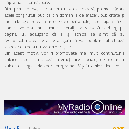
săptămânile următoare.
"Am primit mesaje de la comunitatea noastră, potrivit cărora
acele conţinuturi publice din domeniile de afaceri, publicitate şi
media le aglomerează momentele personale, care îi ajută să se
conecteze mai mult unii cu ceilalţi", a scris Zuckerberg pe
pagina lui, adăugând că el şi echipa sa simt că au
responsabilitatea de a se asigura că Facebook nu afectează
starea de bine a utilizatorilor reţelei.
Din acest motiv, vor fi promovate mai mult conţinuturile
publice care încurajează interacţiunile sociale, de exemplu,
subiectele legate de sport, programe TV şi fluxurile video live.