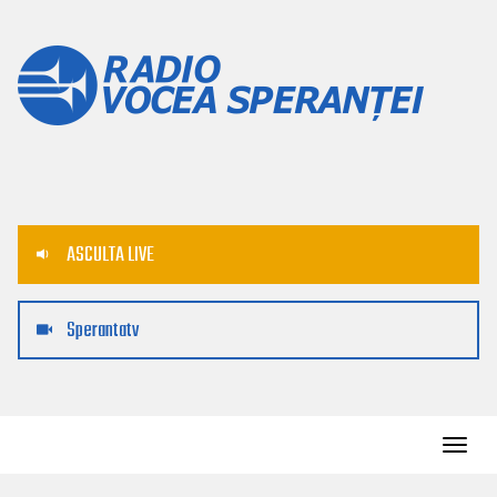
ASCULTA LIVE
Sperantatv
Toggl
navig