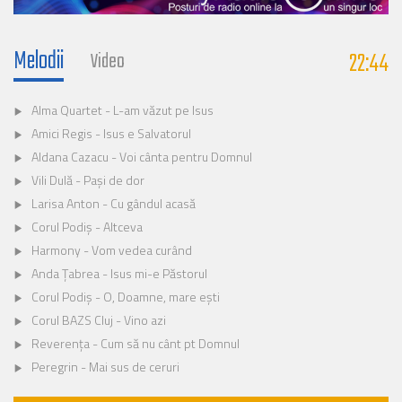
Melodii
22:44
Video
Alma Quartet - L-am văzut pe Isus
Amici Regis - Isus e Salvatorul
Aldana Cazacu - Voi cânta pentru Domnul
Vili Dulă - Pași de dor
Larisa Anton - Cu gândul acasă
Corul Podiș - Altceva
Harmony - Vom vedea curând
Anda Țabrea - Isus mi-e Păstorul
Corul Podiș - O, Doamne, mare ești
Corul BAZS Cluj - Vino azi
Reverența - Cum să nu cânt pt Domnul
Peregrin - Mai sus de ceruri