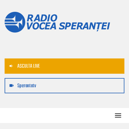
ASCULTA LIVE
Sperantatv
Toggl
navig