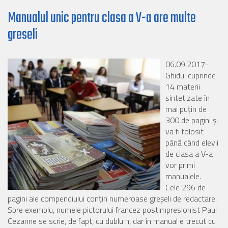
Manualul unic pentru clasa a V-a are multe
greseli
06.09.2017-
Ghidul cuprinde
14 materii
sintetizate în
mai puţin de
300 de pagini şi
va fi folosit
până când elevii
de clasa a V-a
vor primi
manualele.
Cele 296 de
pagini ale compendiului conțin numeroase greşeli de redactare.
Spre exemplu, numele pictorului francez postimpresionist Paul
Cezanne se scrie, de fapt, cu dublu n, dar în manual e trecut cu