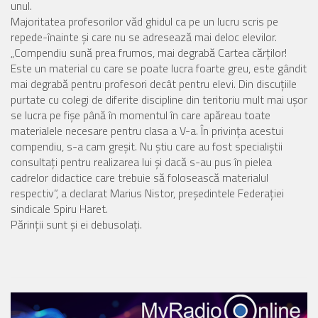
unul.
Majoritatea profesorilor văd ghidul ca pe un lucru scris pe
repede-înainte şi care nu se adresează mai deloc elevilor.
„Compendiu sună prea frumos, mai degrabă Cartea cărţilor!
Este un material cu care se poate lucra foarte greu, este gândit
mai degrabă pentru profesori decât pentru elevi. Din discuţiile
purtate cu colegi de diferite discipline din teritoriu mult mai uşor
se lucra pe fişe până în momentul în care apăreau toate
materialele necesare pentru clasa a V-a. În privinţa acestui
compendiu, s-a cam greşit. Nu ştiu care au fost specialiştii
consultaţi pentru realizarea lui şi dacă s-au pus în pielea
cadrelor didactice care trebuie să folosească materialul
respectiv”, a declarat Marius Nistor, președintele Federației
sindicale Spiru Haret.
Părinții sunt și ei debusolați.