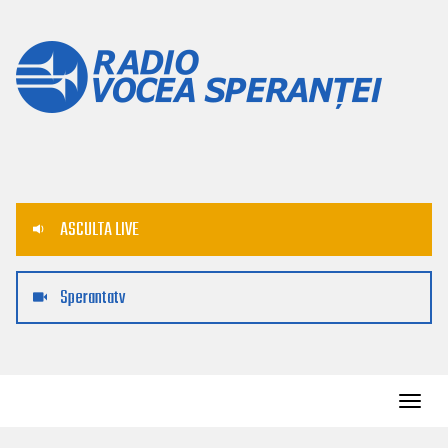
ASCULTA LIVE
Sperantatv
Toggl
navig