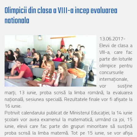
Olimpicii din clasa a VIII-a incep evaluarea
nationala
13.06.2017-
Elevii de clasa a
VIII-a, care fac
parte din loturile
olimpice pentru
concursurile
internaţionale,
vor susţine
marţi, 13 iunie, proba scrisă la limba română, la evaluarea
naţională, sesiunea specială. Rezultatele finale vor fi afişate la
16 iunie.
Potrivit calendarului publicat de Ministerul Educaţiei, la 14 iunie
şcolarii vor avea examenul la matematică, urmând ca joi, 15
iunie, elevii care fac parte din grupuri minoritare să susţină
proba scrisă la limba maternă. Tot pe 15 iunie, se vor afişa