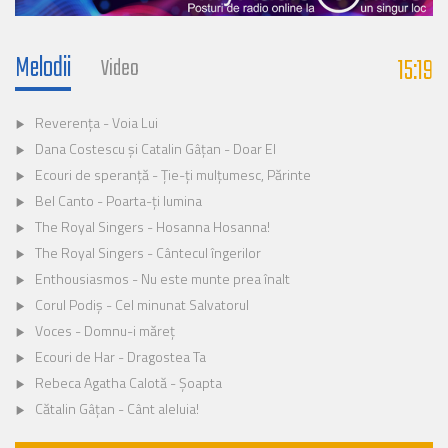
Melodii
15:19
Video
Reverența - Voia Lui
Dana Costescu și Catalin Gâțan - Doar El
Ecouri de speranță - Ție-ți mulțumesc, Părinte
Bel Canto - Poarta-ți lumina
The Royal Singers - Hosanna Hosanna!
The Royal Singers - Cântecul îngerilor
Enthousiasmos - Nu este munte prea înalt
Corul Podiș - Cel minunat Salvatorul
Voces - Domnu-i măreț
Ecouri de Har - Dragostea Ta
Rebeca Agatha Calotă - Șoapta
Cătalin Gâțan - Cânt aleluia!