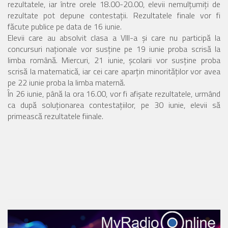
rezultatele, iar între orele 18.00-20.00, elevii nemulţumiţi de
rezultate pot depune contestaţii. Rezultatele finale vor fi
făcute publice pe data de 16 iunie.
Elevii care au absolvit clasa a VIII-a şi care nu participă la
concursuri naţionale vor susţine pe 19 iunie proba scrisă la
limba română. Miercuri, 21 iunie, şcolarii vor susţine proba
scrisă la matematică, iar cei care aparţin minorităţilor vor avea
pe 22 iunie proba la limba maternă.
În 26 iunie, până la ora 16.00, vor fi afişate rezultatele, urmând
ca după soluţionarea contestaţiilor, pe 30 iunie, elevii să
primească rezultatele fiinale.