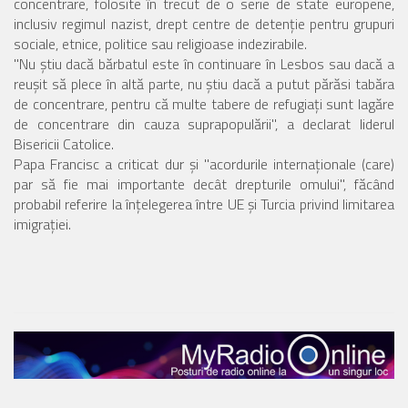
concentrare, folosite în trecut de o serie de state europene,
inclusiv regimul nazist, drept centre de detenţie pentru grupuri
sociale, etnice, politice sau religioase indezirabile.
"Nu ştiu dacă bărbatul este în continuare în Lesbos sau dacă a
reuşit să plece în altă parte, nu ştiu dacă a putut părăsi tabăra
de concentrare, pentru că multe tabere de refugiaţi sunt lagăre
de concentrare din cauza suprapopulării", a declarat liderul
Bisericii Catolice.
Papa Francisc a criticat dur şi "acordurile internaţionale (care)
par să fie mai importante decât drepturile omului", făcând
probabil referire la înţelegerea între UE şi Turcia privind limitarea
imigraţiei.