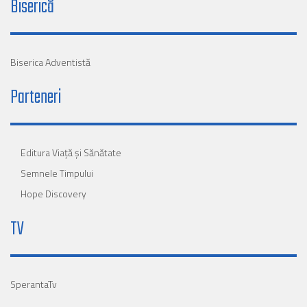
Biserică
Biserica Adventistă
Parteneri
Editura Viaţă şi Sănătate
Semnele Timpului
Hope Discovery
TV
SperantaTv