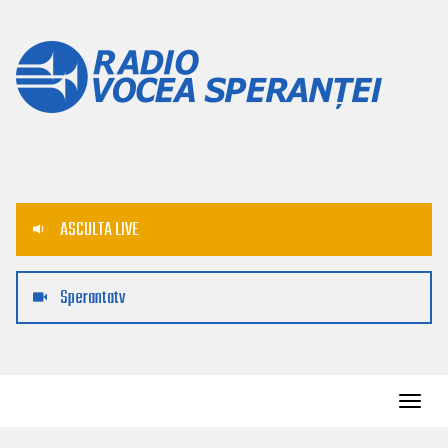
ASCULTA LIVE
Sperantatv
Toggl
navig