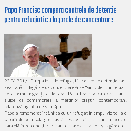
Papa Francisc compara centrele de detentie
pentru refugiati cu lagarele de concentrare
23.04.2017- Europa închide refugiaţii în centre de detenţie care
seamană cu lagărele de concentrare şi se "sinucide" prin refuzul
de a primi imigranţi, a declarat Papa Francisc cu ocazia unei
slujbe de comemorare a martirilor creştini contemporani,
relatează agenţia de ştiri Dpa.
Papa a rememorat întâlnirea cu un refugiat în timpul vizitei la o
tabără de pe insula grecească Lesbos, prilej cu care a făcut o
paralelă între condiţiile precare din aceste tabere şi lagărele de