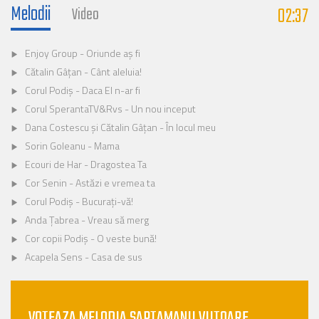
Melodii
02:37
Video
Enjoy Group - Oriunde aș fi
Cătalin Gâțan - Cânt aleluia!
Corul Podiș - Daca El n-ar fi
Corul SperantaTV&Rvs - Un nou inceput
Dana Costescu și Cătalin Gâțan - În locul meu
Sorin Goleanu - Mama
Ecouri de Har - Dragostea Ta
Cor Senin - Astăzi e vremea ta
Corul Podiș - Bucurați-vă!
Anda Țabrea - Vreau să merg
Cor copii Podiș - O veste bună!
Acapela Sens - Casa de sus
VOTEAZA MELODIA SAPTAMANII VIITOARE