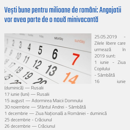
Veşti bune pentru milioane de români: Angajatii
vor avea parte de o nouă minivacantă
25.05.2019 -
Zilele libere care
urmează în
2019 sunt:
1 iunie - Ziua
Copilului
- Sâmbătă
16 iunie
(duminică) — Rusalii
17 iunie (luni) — Rusalii
15 august — Adormirea Maicii Domnului
30 noiembrie — Sfântul Andrei - Sâmbătă
1 decembrie — Ziua Naţională a României - duminică
25 decembrie - Crăciunul
26 decembrie — Crăciunul