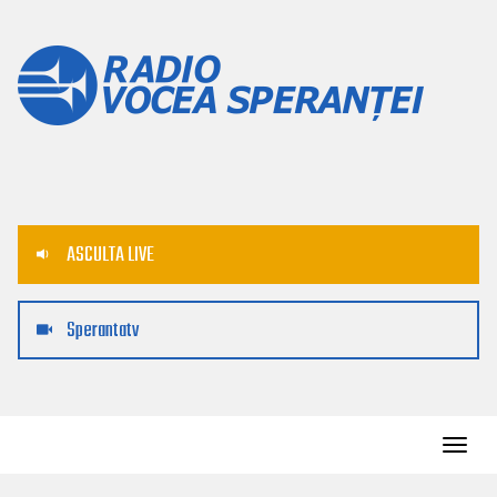
ASCULTA LIVE
Sperantatv
Toggl
navig