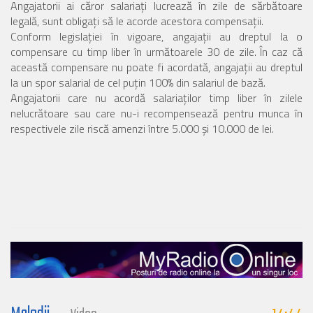
Angajatorii ai căror salariaţi lucrează în zile de sărbătoare
legală, sunt obligaţi să le acorde acestora compensaţii.
Conform legislaţiei în vigoare, angajaţii au dreptul la o
compensare cu timp liber în următoarele 30 de zile. În caz că
această compensare nu poate fi acordată, angajaţii au dreptul
la un spor salarial de cel puţin 100% din salariul de bază.
Angajatorii care nu acordă salariaţilor timp liber în zilele
nelucrătoare sau care nu-i recompensează pentru munca în
respectivele zile riscă amenzi între 5.000 şi 10.000 de lei.