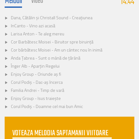
Melodii
14:45
Video
Dana, Cătălin și Christall Sound - Creațiunea
InCanto - Vino azi acasă
Larisa Anton - Te aleg mereu
Cor Barbătesc Moisei - Biruitor spre biruinţă
Cor bărbătesc Moisei - Am un cântec nou în inimă
Anda Ţabrea - Sunt o mână de ţărână
Înger Alb - Aparțin Regelui
Enjoy Group - Oriunde aș fi
Corul Podiș - Dac-aș încerca
Familia Andrei - Timp de vară
Enjoy Group - Isus traiește
Corul Podiș - Doamne cel mai bun Amic
VOTEAZA MELODIA SAPTAMANII VIITOARE