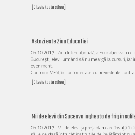
[Citeste toata stirea]
Astazi este Ziua Educatiei
05.10.2017- Ziua Internaţională a Educaţiei va fi celebr
Bucureşti, elevii urmând să nu meargă la cursuri, iar în
eveniment.
Conform MEN, în conformitate cu prevederile contractu
[Citeste toata stirea]
Mii de elevii din Suceava ingheata de frig in salil
05.10.2017- Mii de elevi şi preşcolari care învaţă în 2
sălile de clasă întrucât instituţiile de învăţământ nu a