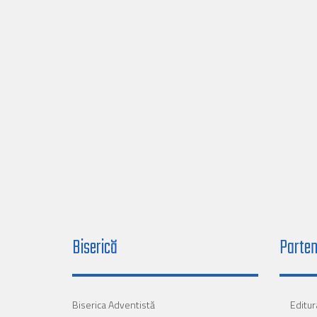
Biserică
Parten
Biserica Adventistă
Editur