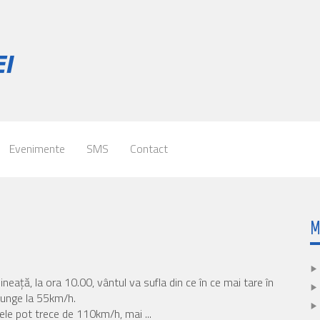
Evenimente
SMS
Contact
M
neaţă, la ora 10.00, vântul va sufla din ce în ce mai tare în
ajunge la 55km/h.
lele pot trece de 110km/h, mai ...