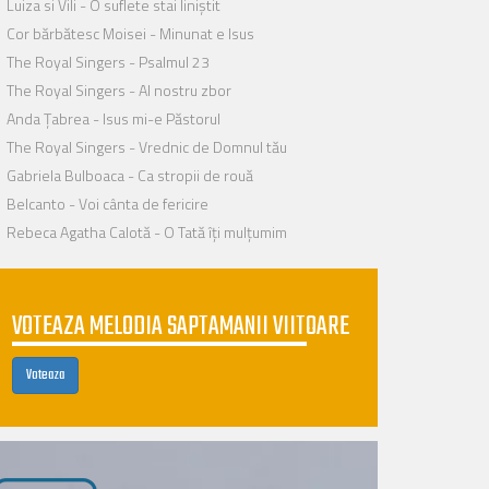
Luiza si Vili - O suflete stai liniștit
Cor bărbătesc Moisei - Minunat e Isus
The Royal Singers - Psalmul 23
The Royal Singers - Al nostru zbor
Anda Țabrea - Isus mi-e Păstorul
The Royal Singers - Vrednic de Domnul tău
Gabriela Bulboaca - Ca stropii de rouă
Belcanto - Voi cânta de fericire
Rebeca Agatha Calotă - O Tată îți mulțumim
VOTEAZA MELODIA SAPTAMANII VIITOARE
Voteaza