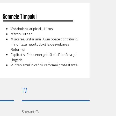
Semnele Timpului
Vocabularul atipic al lui Iisus
Martin Luther
Mișcarea unitariană | Cum poate contribui o
minoritate neortodoxă la dezvoltarea
Reformei
Explicativ. Criza energetică din România și
Ungaria
Puritanismul în cadrul reformei protestante
TV
SperantaTv