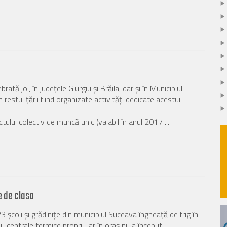
ată joi, în judeţele Giurgiu şi Brăila, dar şi în Municipiul
 restul ţării fiind organizate activităţi dedicate acestui
lui colectiv de muncă unic (valabil în anul 2017 ...
e de clasa
3 şcoli şi grădiniţe din municipiul Suceava îngheaţă de frig în
u centrale termice proprii, iar în oraş nu a început