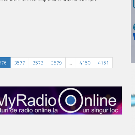
576
3577
3578
3579
...
4150
4151