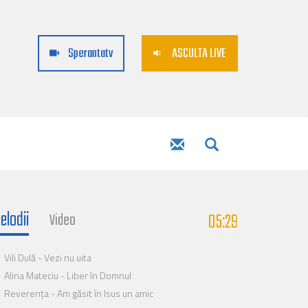
Sperantatv
ASCULTA LIVE
elodii
05:29
Video
Vili Dulă - Vezi nu uita
Alina Mateciu - Liber în Domnul
Reverența - Am găsit în Isus un amic