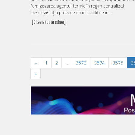
furnizezarea agentul termic în regim centralizat.
Deşi legislaţia prevede ca în condiţiile în ...
[Citeste toata stirea]
«
1
2
...
3573
3574
3575
3
»