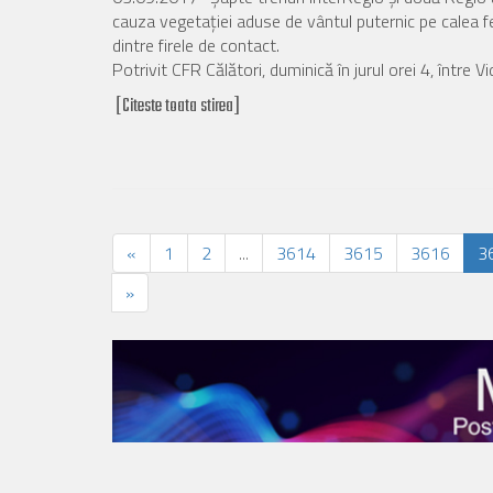
cauza vegetaţiei aduse de vântul puternic pe calea fer
dintre firele de contact.
Potrivit CFR Călători, duminică în jurul orei 4, între Vide
[Citeste toata stirea]
«
1
2
...
3614
3615
3616
3
»