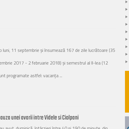
 luni, 11 septembrie și însumează 167 de zile lucrătoare (35
embrie 2017 - 2 februarie 2018) şi semestrul al II-lea (12
unt programate astfel: vacanţa ...
cauza unei avarii intre Videle si Ciolpani
 avut, duminică, întârzieri între 40 şi 190 de minute, din