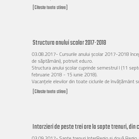
[Citeste toata stirea]
Structura anului scolar 2017-2018
03.08.2017- Cursurile anului şcolar 2017-2018 încep
de săptămâni), potrivit edu.ro.
Structura anului școlar cuprinde semestrul I (11 sept
februarie 2018 - 15 iunie 2018).
Vacanţele elevilor din toate ciclurile de învățământ s
[Citeste toata stirea]
Intarzieri de peste trei ore la sapte trenuri, din 
03.09.2017- Şapte trenuri InterRegio şi două Regio au