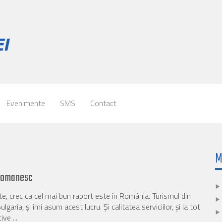
Evenimente
SMS
Contact
M
l romanesc
, crec ca cel mai bun raport este în România. Turismul din
aria, și îmi asum acest lucru. Și calitatea serviciilor, și la tot
ve ...