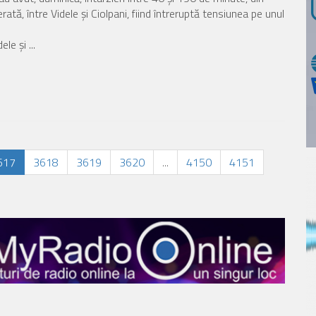
ată, între Videle şi Ciolpani, fiind întreruptă tensiunea pe unul
le şi ...
617
3618
3619
3620
...
4150
4151