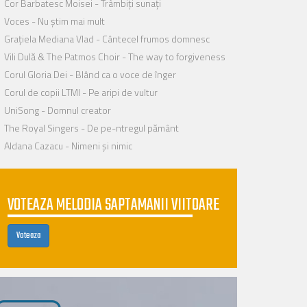
Cor Barbatesc Moisei - Trâmbiți sunați
Voces - Nu știm mai mult
Grațiela Mediana Vlad - Cântecel frumos domnesc
Vili Dulă & The Patmos Choir - The way to forgiveness
Corul Gloria Dei - Blând ca o voce de înger
Corul de copii LTMI - Pe aripi de vultur
UniSong - Domnul creator
The Royal Singers - De pe-ntregul pământ
Aldana Cazacu - Nimeni și nimic
VOTEAZA MELODIA SAPTAMANII VIITOARE
Voteaza