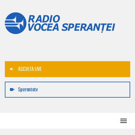
ASCULTA LIVE
Sperantatv
Toggl
navig