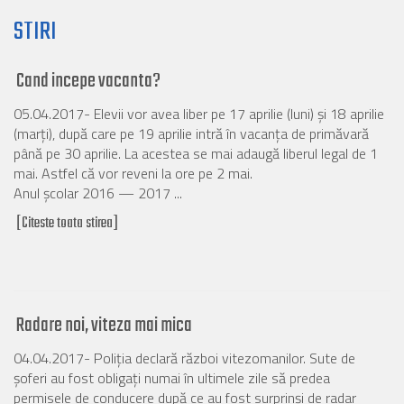
STIRI
Cand incepe vacanta?
05.04.2017- Elevii vor avea liber pe 17 aprilie (luni) și 18 aprilie
(marți), după care pe 19 aprilie intră în vacanța de primăvară
până pe 30 aprilie. La acestea se mai adaugă liberul legal de 1
mai. Astfel că vor reveni la ore pe 2 mai.
Anul școlar 2016 — 2017 ...
[Citeste toata stirea]
Radare noi, viteza mai mica
04.04.2017- Poliţia declară război vitezomanilor. Sute de
şoferi au fost obligaţi numai în ultimele zile să predea
permisele de conducere după ce au fost surprinşi de radar