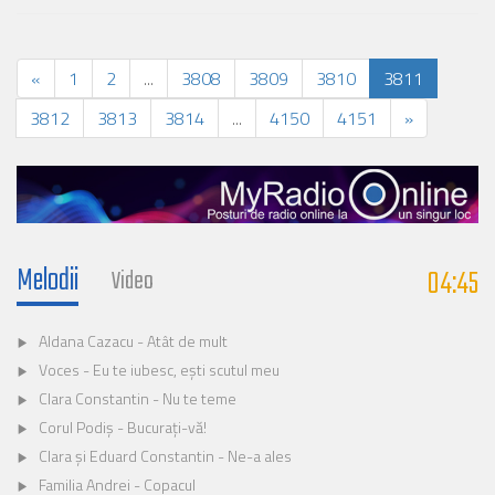
«
1
2
...
3808
3809
3810
3811
3812
3813
3814
...
4150
4151
»
Melodii
04:45
Video
Aldana Cazacu - Atât de mult
Voces - Eu te iubesc, ești scutul meu
Clara Constantin - Nu te teme
Corul Podiș - Bucurați-vă!
Clara și Eduard Constantin - Ne-a ales
Familia Andrei - Copacul