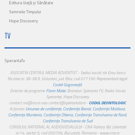
Editura Viaţă şi Sănătate
Semnele Timpului
Hope Discovery
TV
SperantaTv
ASOCIATIA CENTRUL MEDIA ADVENTIST - Sediul social: str. Erou Iancu
Nicolae nr. 38-38 A, Voluntari, jud. Ilfov, cod 077190. Reprezentant legal:
Costel Gogoneață
.
Director de programe:
Florin Matei
. Branduri: Speranta TV, Radio Vocea
Sperantei, Hope Discovery
contact: rvs@rvs.ro sau contact@sperantatv.ro -
CODUL DEONTOLOGIC
Acționari:
Uniunea de conferințe
,
Conferința Banat
,
Conferința Moldova
,
Conferința Muntenia
,
Conferința Oltenia
,
Conferința Transilvania de Nord
,
Conferința Transilvania de Sud
CONSILIUL NATIONAL AL AUDIOVIZUALULUI - CNA Adresa: Bd. Libertatii
nr.14, sector 5, cod 050706, Bucuresti, Romania - www.cna.ro