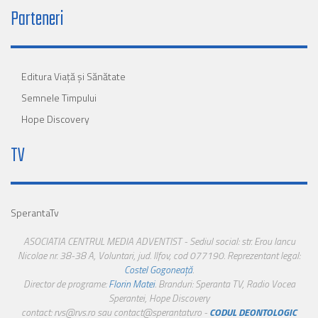
Parteneri
Editura Viaţă şi Sănătate
Semnele Timpului
Hope Discovery
TV
SperantaTv
ASOCIATIA CENTRUL MEDIA ADVENTIST - Sediul social: str. Erou Iancu
Nicolae nr. 38-38 A, Voluntari, jud. Ilfov, cod 077190. Reprezentant legal:
Costel Gogoneață
.
Director de programe:
Florin Matei
. Branduri: Speranta TV, Radio Vocea
Sperantei, Hope Discovery
contact: rvs@rvs.ro sau contact@sperantatv.ro -
CODUL DEONTOLOGIC