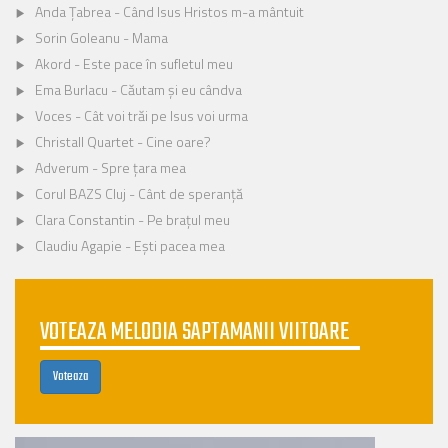
Anda Țabrea - Când Isus Hristos m-a mântuit
Sorin Goleanu - Mama
Akord - Este pace în sufletul meu
Ema Burlacu - Căutam și eu cândva
Voces - Cât voi trăi pe Isus voi urma
Christall Quartet - Cine oare?
Adverum - Spre țara mea
Corul BAZS Cluj - Cânt de speranță
Clara Constantin - Pe brațul meu
Claudiu Agapie - Ești pacea mea
VOTEAZA MELODIA SAPTAMANII VIITOARE
Voteaza