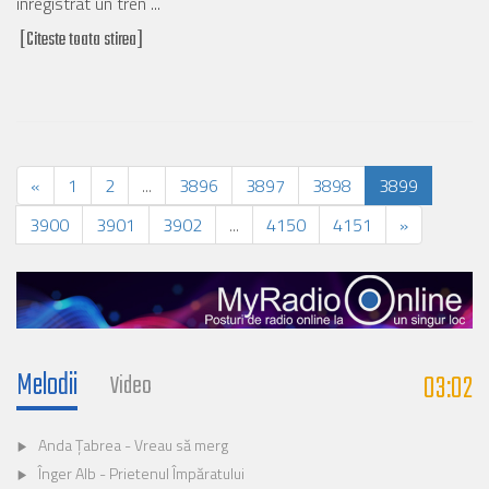
înregistrat un tren ...
[Citeste toata stirea]
«
1
2
...
3896
3897
3898
3899
3900
3901
3902
...
4150
4151
»
Melodii
03:02
Video
Anda Țabrea - Vreau să merg
Înger Alb - Prietenul Împăratului