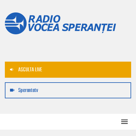
ASCULTA LIVE
Sperantatv
Toggl
navig