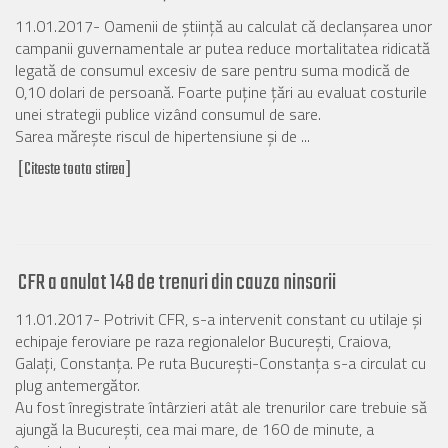
11.01.2017- Oamenii de știință au calculat că declanșarea unor
campanii guvernamentale ar putea reduce mortalitatea ridicată
legată de consumul excesiv de sare pentru suma modică de
0,10 dolari de persoană. Foarte puține țări au evaluat costurile
unei strategii publice vizând consumul de sare.
Sarea mărește riscul de hipertensiune și de ...
[Citeste toata stirea]
CFR a anulat 148 de trenuri din cauza ninsorii
11.01.2017- Potrivit CFR, s-a intervenit constant cu utilaje și
echipaje feroviare pe raza regionalelor București, Craiova,
Galați, Constanța. Pe ruta Bucureşti-Constanţa s-a circulat cu
plug antemergător.
Au fost înregistrate întârzieri atât ale trenurilor care trebuie să
ajungă la București, cea mai mare, de 160 de minute, a