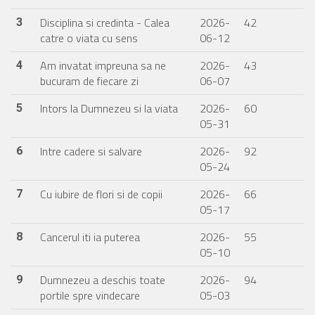
Disciplina si credinta - Calea
2026-
42
3
catre o viata cu sens
06-12
Am invatat impreuna sa ne
2026-
43
4
bucuram de fiecare zi
06-07
Intors la Dumnezeu si la viata
2026-
60
5
05-31
Intre cadere si salvare
2026-
92
6
05-24
Cu iubire de flori si de copii
2026-
66
7
05-17
Cancerul iti ia puterea
2026-
55
8
05-10
Dumnezeu a deschis toate
2026-
94
9
portile spre vindecare
05-03