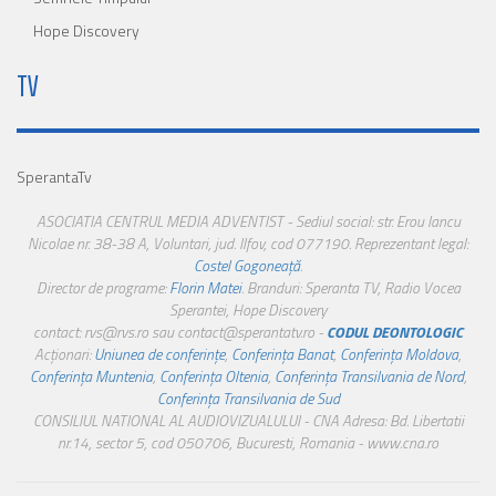
Hope Discovery
TV
SperantaTv
ASOCIATIA CENTRUL MEDIA ADVENTIST - Sediul social: str. Erou Iancu
Nicolae nr. 38-38 A, Voluntari, jud. Ilfov, cod 077190. Reprezentant legal:
Costel Gogoneață
.
Director de programe:
Florin Matei
. Branduri: Speranta TV, Radio Vocea
Sperantei, Hope Discovery
contact: rvs@rvs.ro sau contact@sperantatv.ro -
CODUL DEONTOLOGIC
Acționari:
Uniunea de conferințe
,
Conferința Banat
,
Conferința Moldova
,
Conferința Muntenia
,
Conferința Oltenia
,
Conferința Transilvania de Nord
,
Conferința Transilvania de Sud
CONSILIUL NATIONAL AL AUDIOVIZUALULUI - CNA Adresa: Bd. Libertatii
nr.14, sector 5, cod 050706, Bucuresti, Romania - www.cna.ro