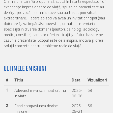
O emisiune care își propune să aducă în fața telespectatorilor
experiențe impresionante de viață, spuse de oameni care au
depășit provocări semnificative sau au trecut prin situații
extraordinare. Fiecare episod va avea un invitat principal (sau
doi) care își va împărtăși povestea, urmat de interviuri cu
specialiști în diverse domenii (pastori, psihologi, sociologi,
medici, consilieri) care vor oferi explicații și sfaturi bazate pe
cazurile prezentate. Scopul este de a inspira, motiva și oferi
soluții concrete pentru probleme reale de viață.
ULTIMELE EMISIUNI
#
Titlu
Data
Vizualizari
Adevarul mi-a schimbat drumul
2026-
68
1
in viata
06-26
Cand compasiunea devine
2026-
66
2
misiune
06-21