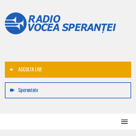
ASCULTA LIVE
Sperantatv
Toggl
navig