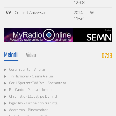
12-08
Concert Aniversar
2024-
56
69
11-24
Melodii
07:19
Video
Coruri reunite - Vine iar
Tin Harmony - Osana Aleluia
Corul SperantaTV&Rvs - Speranta ta
Bel Canto - Poarta-ți lumina
Chromatic - Lăudați pe Domnul
Înger Alb - Cu tine prin credință
Adoramus - Binevestitori