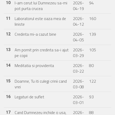
I-am cerut lui Dumnezeu sa-mi
2026-
94
10
pot purta crucea
04-19
Laboratorul este oaza mea de
2026-
160
11
liniste
04-12
Credinta mi-a cazut bine
2026-
139
12
04-05
Am pornit prin credinta sa-i ajut
2026-
105
13
pe copii
03-29
Meditatia si providenta
2026-
80
14
03-22
Doamne, Tu iti culegi crinii cand
2026-
122
15
vrei
03-08
Legaturi de suflet
2026-
93
16
03-01
Cand Dumnezeu inchide o usa,
2026-
88
17