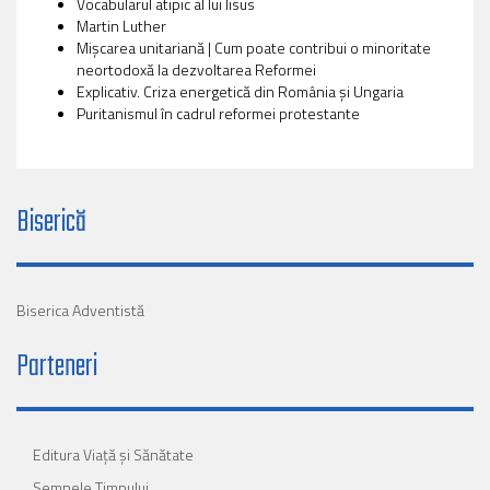
Vocabularul atipic al lui Iisus
Martin Luther
Mișcarea unitariană | Cum poate contribui o minoritate
neortodoxă la dezvoltarea Reformei
Explicativ. Criza energetică din România și Ungaria
Puritanismul în cadrul reformei protestante
Biserică
Biserica Adventistă
Parteneri
Editura Viaţă şi Sănătate
Semnele Timpului