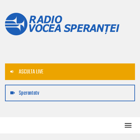
ASCULTA LIVE
Sperantatv
Toggl
navig