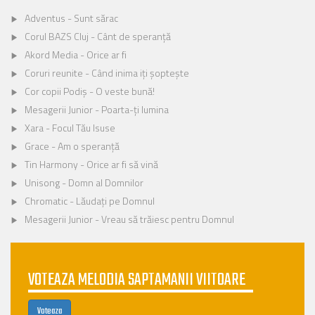
Adventus - Sunt sărac
Corul BAZS Cluj - Cânt de speranță
Akord Media - Orice ar fi
Coruri reunite - Când inima iți șoptește
Cor copii Podiș - O veste bună!
Mesagerii Junior - Poarta-ți lumina
Xara - Focul Tău Isuse
Grace - Am o speranță
Tin Harmony - Orice ar fi să vină
Unisong - Domn al Domnilor
Chromatic - Lăudați pe Domnul
Mesagerii Junior - Vreau să trăiesc pentru Domnul
VOTEAZA MELODIA SAPTAMANII VIITOARE
Voteaza