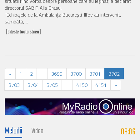
situaţii fiind vorba despre persoane care au leşinat, a declarat
directorul SABIF, Alis Grasu.
"Echipajele de la Ambulanţa Bucureşti-Ilfov au intervenit,
sâmbătă, ...
[Citeste toata stirea]
«
1
2
...
3699
3700
3701
3702
3703
3704
3705
...
4150
4151
»
Melodii
09:06
Video