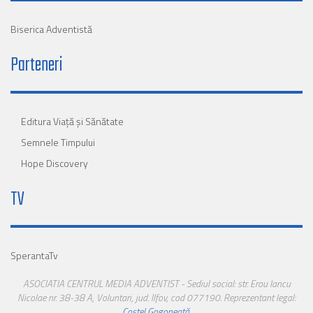
Biserica Adventistă
Parteneri
Editura Viaţă şi Sănătate
Semnele Timpului
Hope Discovery
TV
SperantaTv
ASOCIATIA CENTRUL MEDIA ADVENTIST - Sediul social: str. Erou Iancu
Nicolae nr. 38-38 A, Voluntari, jud. Ilfov, cod 077190. Reprezentant legal:
Costel Gogoneață
.