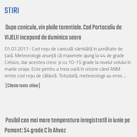
STIRI
Dupa canicula, vin ploile torentiale. Cod Portocaliu de
VIJELII incepand de duminica seara
01.07.2017- Cod roşu de caniculă sâmbătă în jumătate de
ţară. Meteorologii anunţă că maximele ajung la 44 de grade
Celsius, dar acestea cresc şi cu 10-15 grade la nivelul solului în
marile oraşe. Este pentru a treia oară în istorie când ANM
emite cod roşu de căldură. Totodată, meteorologii au emis ...
[Citeste toata stirea]
Posibil cea mai mare temperatura inregistrată in iunie pe
Pamant: 54 grade C în Ahvaz