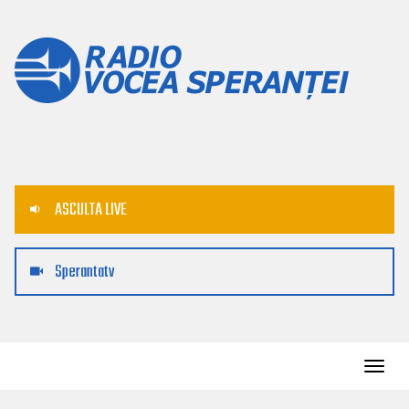
ASCULTA LIVE
Sperantatv
Toggl
navig