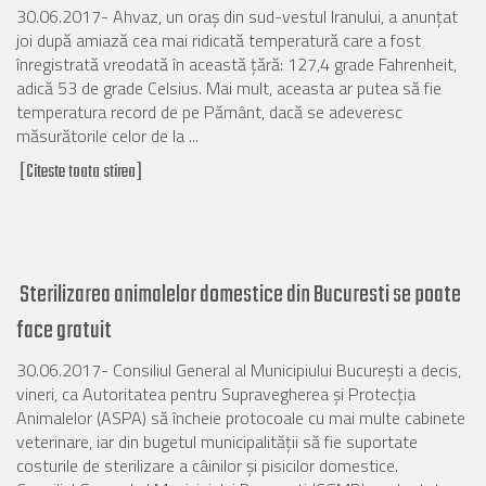
30.06.2017- Ahvaz, un oraş din sud-vestul Iranului, a anunţat
joi după amiază cea mai ridicată temperatură care a fost
înregistrată vreodată în această ţără: 127,4 grade Fahrenheit,
adică 53 de grade Celsius. Mai mult, aceasta ar putea să fie
temperatura record de pe Pământ, dacă se adeveresc
măsurătorile celor de la ...
[Citeste toata stirea]
Sterilizarea animalelor domestice din Bucuresti se poate
face gratuit
30.06.2017- Consiliul General al Municipiului Bucureşti a decis,
vineri, ca Autoritatea pentru Supravegherea şi Protecţia
Animalelor (ASPA) să încheie protocoale cu mai multe cabinete
veterinare, iar din bugetul municipalităţii să fie suportate
costurile de sterilizare a câinilor şi pisicilor domestice.