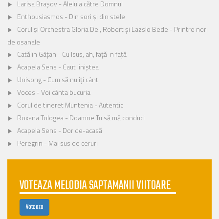
Larisa Brașov - Aleluia către Domnul
Enthousiasmos - Din sori și din stele
Corul și Orchestra Gloria Dei, Robert și Lazslo Bede - Printre nori
de osanale
Catălin Gâțan - Cu Isus, ah, față-n față
Acapela Sens - Caut liniștea
Unisong - Cum să nu îți cânt
Voces - Voi cânta bucuria
Corul de tineret Muntenia - Autentic
Roxana Tologea - Doamne Tu să mă conduci
Acapela Sens - Dor de-acasă
Peregrin - Mai sus de ceruri
VOTEAZA MELODIA SAPTAMANII VIITOARE
Voteaza