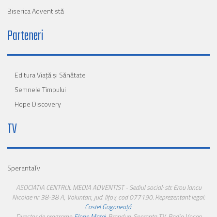
Biserica Adventistă
Parteneri
Editura Viaţă şi Sănătate
Semnele Timpului
Hope Discovery
TV
SperantaTv
ASOCIATIA CENTRUL MEDIA ADVENTIST - Sediul social: str. Erou Iancu
Nicolae nr. 38-38 A, Voluntari, jud. Ilfov, cod 077190. Reprezentant legal:
Costel Gogoneață
.
Director de programe:
Florin Matei
. Branduri: Speranta TV, Radio Vocea