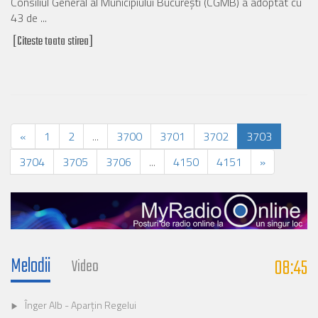
Consiliul General al Municipiului Bucureşti (CGMB) a adoptat cu
43 de ...
[Citeste toata stirea]
«
1
2
...
3700
3701
3702
3703
3704
3705
3706
...
4150
4151
»
Melodii
08:45
Video
Înger Alb - Aparțin Regelui