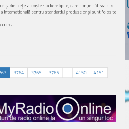
şi din pieţe au nişte stickere lipite, care conţin câteva cifre.
a Internaţională pentru standardul produselor şi sunt folosite
 cum a ...
763
3764
3765
3766
...
4150
4151