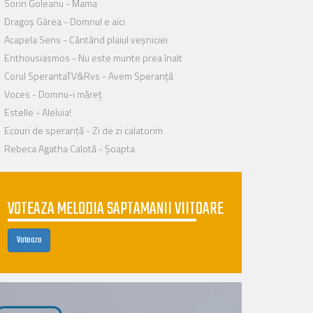
Sorin Goleanu - Mama
Dragoș Gârea - Domnul e aici
Acapela Sens - Cântând plaiul veșniciei
Enthousiasmos - Nu este munte prea înalt
Corul SperantaTV&Rvs - Avem Speranță
Voces - Domnu-i măreț
Estelle - Aleluia!
Ecouri de speranță - Zi de zi calatorim
Rebeca Agatha Calotă - Șoapta
VOTEAZA MELODIA SAPTAMANII VIITOARE
Voteaza