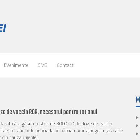
Evenimente
SMS
Contact
M
oze de vaccin ROR, necesarul pentru tot anul
clarat că a găsit un stoc de 300.000 de doze de vaccin
sfârşitul anului. În perioada următoare vor ajunge în ţară alte
din cauza rujeolei.