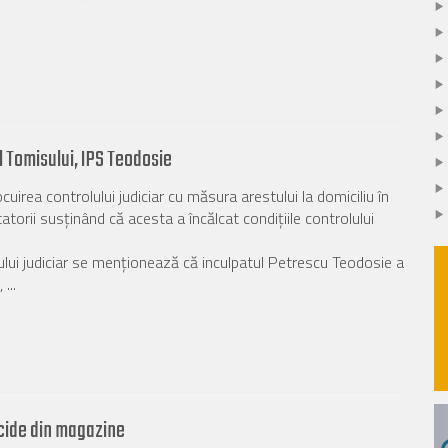
l Tomisului, IPS Teodosie
uirea controlului judiciar cu măsura arestului la domiciliu în
torii susţinând că acesta a încălcat condiţiile controlului
olului judiciar se menţionează că inculpatul Petrescu Teodosie a
...
cide din magazine