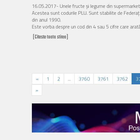
16.05.2017- Unele fructe şi legume din supermarketuri 
Acestea sunt codurile PLU. Sunt stabilite de Federaţi
din anul 1990.
Este vorba despre un cod din 4 sau 5 cifre care arată
[Citeste toata stirea]
«
1
2
...
3760
3761
3762
3
»