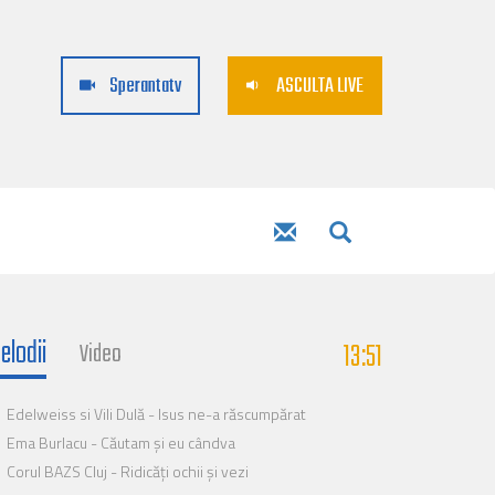
Sperantatv
ASCULTA LIVE
elodii
13:51
Video
Edelweiss si Vili Dulă - Isus ne-a răscumpărat
Ema Burlacu - Căutam și eu cândva
Corul BAZS Cluj - Ridicăți ochii și vezi