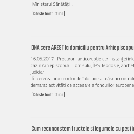
"Ministerul Sănătăţii ...
[Citeste toata stirea]
DNA cere AREST la domiciliu pentru Arhiepiscopu
16.05.2017- Procurorii anticorupţie cer instanţei înloc
cazul Arhiepiscopului Tomisului, ÎPS Teodosie, ancheta
judiciar.
"În cererea procurorilor de înlocuire a măsurii contr
demarat activităţi de accesare a fondurilor europene, 
[Citeste toata stirea]
Cum recunoastem fructele si legumele cu pesti