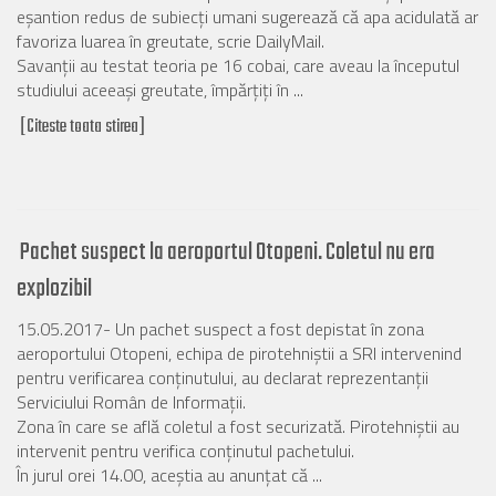
eşantion redus de subiecţi umani sugerează că apa acidulată ar
favoriza luarea în greutate, scrie DailyMail.
Savanţii au testat teoria pe 16 cobai, care aveau la începutul
studiului aceeaşi greutate, împărţiţi în ...
[Citeste toata stirea]
Pachet suspect la aeroportul Otopeni. Coletul nu era
explozibil
15.05.2017- Un pachet suspect a fost depistat în zona
aeroportului Otopeni, echipa de pirotehniştii a SRI intervenind
pentru verificarea conţinutului, au declarat reprezentanţii
Serviciului Român de Informaţii.
Zona în care se află coletul a fost securizată. Pirotehniştii au
intervenit pentru verifica conţinutul pachetului.
În jurul orei 14.00, aceştia au anunţat că ...