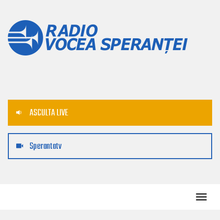
ASCULTA LIVE
Sperantatv
Toggl
navig