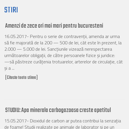
STIRI
Amenzi de zece ori mai mari pentru bucuresteni
16.05.2017- Pentru o serie de contravenții, amenda ar urma
să fie majorată de la 200 — 500 de lei, cât este în prezent, la
2.000 — 5.000 de lei. Sancțiunile vizează nerespectarea
următoarelor obligații, de către persoanele fizice și juridice:
—să păstreze curățenia trotuarelor, arterelor de circulație, cât
și a ...
[Citeste toata stirea]
STUDIU: Apa minerala carbogazoasa creste apetitul
15.05.2017- Dioxidul de carbon ar putea contribui la senzaţia
de foame! Studii realizate pe animale de laborator şi pe un