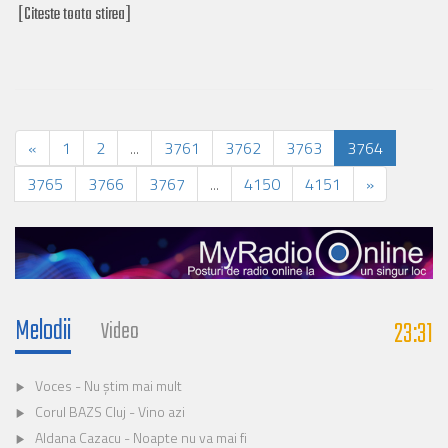
[Citeste toata stirea]
«
1
2
...
3761
3762
3763
3764
3765
3766
3767
...
4150
4151
»
Melodii
23:31
Video
Voces - Nu știm mai mult
Corul BAZS Cluj - Vino azi
Aldana Cazacu - Noapte nu va mai fi