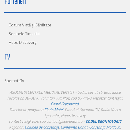
Parteneri
Editura Viaţă şi Sănătate
Semnele Timpului
Hope Discovery
TV
SperantaTv
ASOCIATIA CENTRUL MEDIA ADVENTIST - Sediul social: str. Erou Iancu
Nicolae nr. 38-38 A, Voluntari, jud. Ilfov, cod 077190. Reprezentant legal:
Costel Gogoneață
.
Director de programe:
Florin Matei
. Branduri: Speranta TV, Radio Vocea
Sperantei, Hope Discovery
contact: rvs@rvs.ro sau contact@sperantatv.ro -
CODUL DEONTOLOGIC
Acționari:
Uniunea de conferințe
,
Conferința Banat
,
Conferința Moldova
,