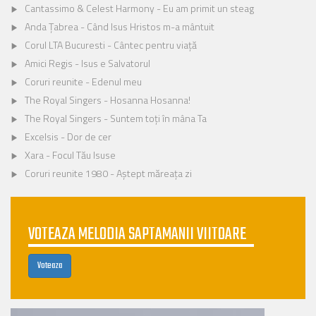
Cantassimo & Celest Harmony - Eu am primit un steag
Anda Țabrea - Când Isus Hristos m-a mântuit
Corul LTA Bucuresti - Cântec pentru viață
Amici Regis - Isus e Salvatorul
Coruri reunite - Edenul meu
The Royal Singers - Hosanna Hosanna!
The Royal Singers - Suntem toți în mâna Ta
Excelsis - Dor de cer
Xara - Focul Tău Isuse
Coruri reunite 1980 - Aștept măreața zi
VOTEAZA MELODIA SAPTAMANII VIITOARE
Voteaza