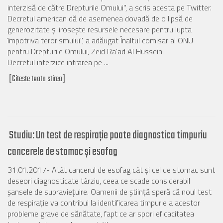
interzisă de către Drepturile Omului", a scris acesta pe Twitter.
Decretul american dă de asemenea dovadă de o lipsă de
generozitate şi iroseşte resursele necesare pentru lupta
împotriva terorismului", a adăugat Înaltul comisar al ONU
pentru Drepturile Omului, Zeid Ra'ad Al Hussein.
Decretul interzice intrarea pe ...
[Citeste toata stirea]
Studiu: Un test de respirație poate diagnostica timpuriu
cancerele de stomac și esofag
31.01.2017- Atât cancerul de esofag cât și cel de stomac sunt
deseori diagnosticate târziu, ceea ce scade considerabil
șansele de supraviețuire. Oamenii de știință speră că noul test
de respirație va contribui la identificarea timpurie a acestor
probleme grave de sănătate, fapt ce ar spori eficacitatea