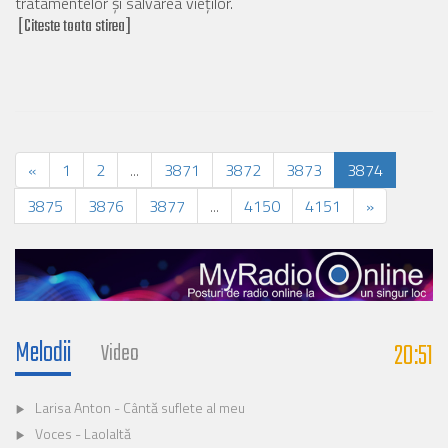
tratamentelor și salvarea vieților.
[Citeste toata stirea]
«
1
2
...
3871
3872
3873
3874
3875
3876
3877
...
4150
4151
»
Melodii
20:51
Video
Larisa Anton - Cântă suflete al meu
Voces - Laolaltă