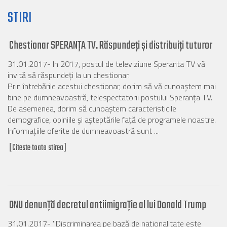
STIRI
Chestionar SPERANȚA TV. Răspundeți și distribuiți tuturor
31.01.2017- In 2017, postul de televiziune Speranta TV vă
invită să răspundeți la un chestionar.
Prin întrebările acestui chestionar, dorim să vă cunoaștem mai
bine pe dumneavoastră, telespectatorii postului Speranța TV.
De asemenea, dorim să cunoaștem caracteristicile
demografice, opiniile și așteptările față de programele noastre.
Informațiile oferite de dumneavoastră sunt ...
[Citeste toata stirea]
ONU denunţă decretul antiimigraţie al lui Donald Trump
31.01.2017- "Discriminarea pe bază de naţionalitate este