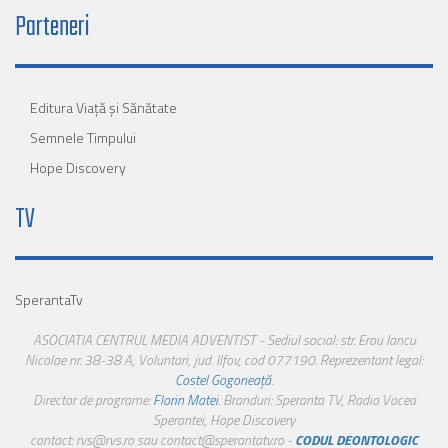
Parteneri
Editura Viaţă şi Sănătate
Semnele Timpului
Hope Discovery
TV
SperantaTv
ASOCIATIA CENTRUL MEDIA ADVENTIST - Sediul social: str. Erou Iancu
Nicolae nr. 38-38 A, Voluntari, jud. Ilfov, cod 077190. Reprezentant legal:
Costel Gogoneață
.
Director de programe:
Florin Matei
. Branduri: Speranta TV, Radio Vocea
Sperantei, Hope Discovery
contact: rvs@rvs.ro sau contact@sperantatv.ro -
CODUL DEONTOLOGIC