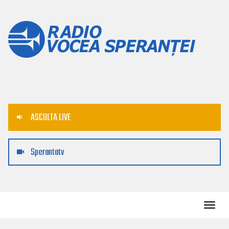
ASCULTA LIVE
Sperantatv
Toggl
navig