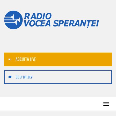
ASCULTA LIVE
Sperantatv
Toggl
navig