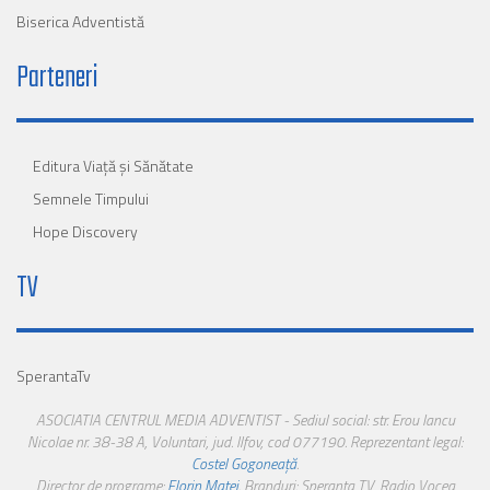
Biserica Adventistă
Parteneri
Editura Viaţă şi Sănătate
Semnele Timpului
Hope Discovery
TV
SperantaTv
ASOCIATIA CENTRUL MEDIA ADVENTIST - Sediul social: str. Erou Iancu
Nicolae nr. 38-38 A, Voluntari, jud. Ilfov, cod 077190. Reprezentant legal:
Costel Gogoneață
.
Director de programe:
Florin Matei
. Branduri: Speranta TV, Radio Vocea