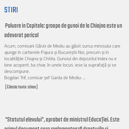
STIRI
Poluare in Capitala: groapa de gunoi de la Chiajna este un
adevarat pericol
Acum, comisarii Gărzii de Mediu au găsit sursa mirosului care
ajunge în cartierele Pajura şi Bucureştii Noi, precum şi în
localităţile Chiajna şi Chitila. Gunoiul din depozitul Iridex nu e
bine acoperit, ba chiar, în unele locuri, iese la suprafaţă şi se
descompune.
Bogdan Trif, comisar şef Garda de Mediu: ...
[Citeste toata stirea]
"Statutul elevului", aprobat de ministrul Educaţiei. Este