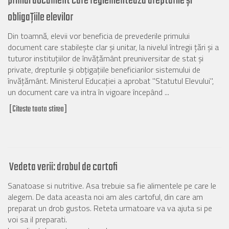
primul document care reglementează drepturile şi
obligaţiile elevilor
Din toamnă, elevii vor beneficia de prevederile primului
document care stabileşte clar şi unitar, la nivelul întregii ţări şi a
tuturor instituţiilor de învăţământ preuniversitar de stat şi
private, drepturile şi obţigaţiile beneficiarilor sistemului de
învăţământ. Ministerul Educaţiei a aprobat "Statutul Elevului",
un document care va intra în vigoare începând ...
[Citeste toata stirea]
Vedeta verii: drobul de cartofi
Sanatoase si nutritive. Asa trebuie sa fie alimentele pe care le
alegem. De data aceasta noi am ales cartoful, din care am
preparat un drob gustos. Reteta urmatoare va va ajuta si pe
voi sa il preparati.