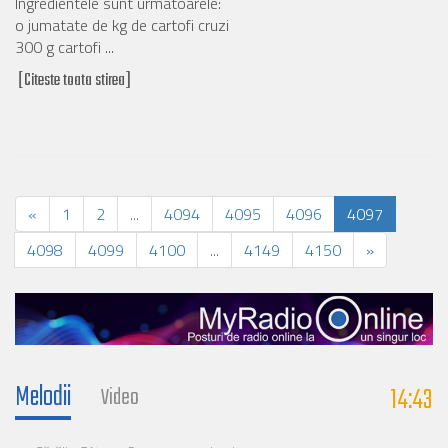
Ingredientele sunt urmatoarele:
o jumatate de kg de cartofi cruzi
300 g cartofi ...
[Citeste toata stirea]
«
1
2
...
4094
4095
4096
4097
4098
4099
4100
...
4149
4150
»
Melodii
14:43
Video