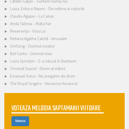
Cătălin Gâțan - Suntem numai noi
Luiza, Erika si Naomi - Din mărire ai coborât
Claudiu Agapie - La Calvar
Anda Țabrea - Atâta har
Reverența - Voia Lui
Rebeca Agatha Calotă - Ierusalim
UniSong - Domnul creator
Bel Canto - Domnul meu
Luiza Spiridon - S-a născut în Betleem
Christall Sound - Domn al măririi
Emanuel Solca - Ne pregatim de drum
The Royal Singers - Hosanna Hosanna!
VOTEAZA MELODIA SAPTAMANII VIITOARE
Voteaza