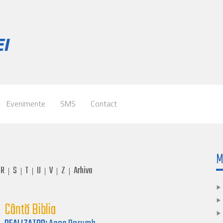
Evenimente
SMS
Contact
M
R
S
T
U
V
Z
Arhiva
|
|
|
|
|
|
Cântă Biblia