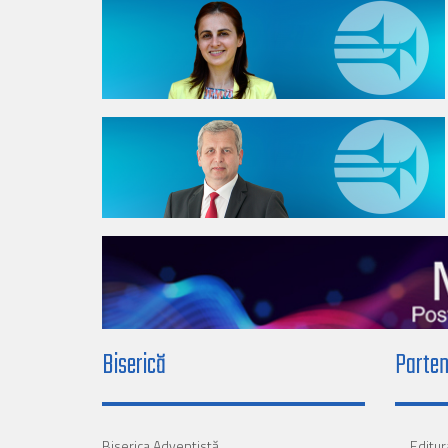
Biserică
Parten
Biserica Adventistă
Editur