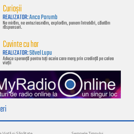
Curioșii
REALIZATOR:
Anca Porumb
Ne mirăm, ne entuziasmăm, explorăm, punem întrebări, căutăm
răspunsuri.
Cuvinte cu har
REALIZATOR:
Săvel Lupu
Aduce speranță pentru toți aceia care merg prin credință pe calea
vieții
eri
a Viaţă şi Sănătate
Semnele Timpului