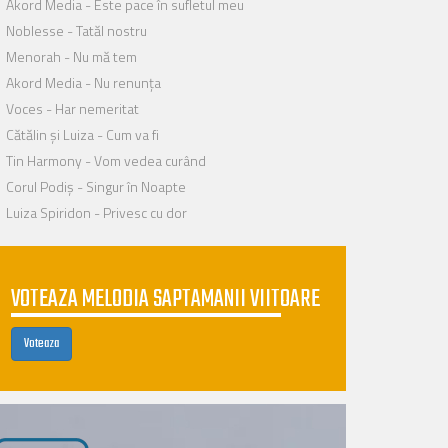
Akord Media - Este pace în sufletul meu
Noblesse - Tatăl nostru
Menorah - Nu mă tem
Akord Media - Nu renunța
Voces - Har nemeritat
Cătălin și Luiza - Cum va fi
Tin Harmony - Vom vedea curând
Corul Podiș - Singur în Noapte
Luiza Spiridon - Privesc cu dor
VOTEAZA MELODIA SAPTAMANII VIITOARE
Voteaza