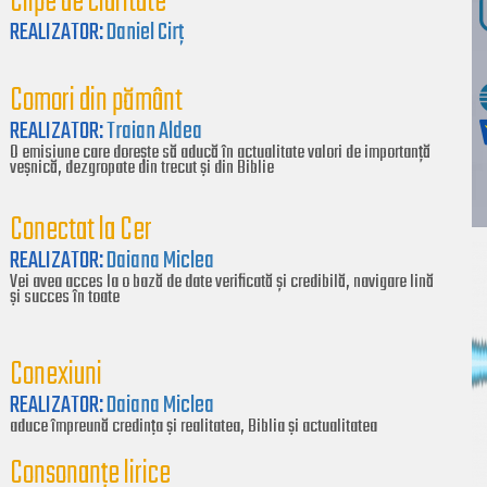
Clipe de claritate
REALIZATOR:
Daniel Cirț
Comori din pământ
REALIZATOR:
Traian Aldea
O emisiune care dorește să aducă în actualitate valori de importanță
veșnică, dezgropate din trecut și din Biblie
Conectat la Cer
REALIZATOR:
Daiana Miclea
Vei avea acces la o bază de date verificată și credibilă, navigare lină
și succes în toate
Conexiuni
REALIZATOR:
Daiana Miclea
aduce împreună credința și realitatea, Biblia și actualitatea
Consonanțe lirice