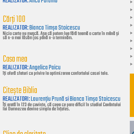
REALIZATOR:
Anca Porumb
Cărți 100
REALIZATOR:
Bianca Timșa Stoicescu
Nicio carte nu mușcă. Așa că putem lua fără teamă o carte în mână și
să n-o mai lăsăm jos până n-o terminăm.
Casa mea
REALIZATOR:
Angelica Paicu
îți oferă sfaturi cu privire la optimizarea confortului casei tale.
Citește Biblia
REALIZATORI:
Laurențiu Prună
si
Bianca Timșa Stoicescu
Îți arată în 123 de cuvinte, că ceea ce pare dificil în studiul Cuvântului
lui Dumnezeu devine simplu de înțeles.