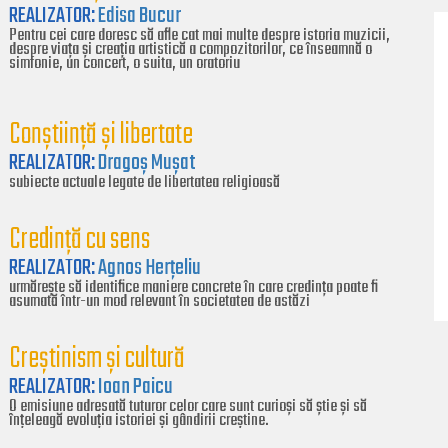
REALIZATOR:
Edisa Bucur
Pentru cei care doresc să afle cat mai multe despre istoria muzicii,
despre viața și creația artistică a compozitorilor, ce înseamnă o
simfonie, un concert, o suita, un oratoriu
Conștiință și libertate
REALIZATOR:
Dragoș Mușat
subiecte actuale legate de libertatea religioasă
Credință cu sens
REALIZATOR:
Agnos Herțeliu
urmărește să identifice maniere concrete în care credința poate fi
asumată într-un mod relevant în societatea de astăzi
Creștinism și cultură
REALIZATOR:
Ioan Paicu
O emisiune adresată tuturor celor care sunt curioși să știe și să
înțeleagă evoluția istoriei și gândirii creștine.