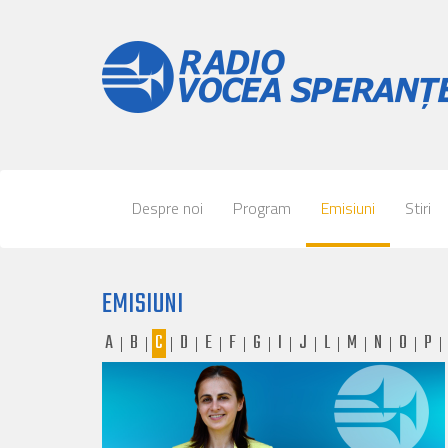
Despre noi
Program
Emisiuni
Stiri
EMISIUNI
A
B
C
D
E
F
G
I
J
L
M
N
O
P
|
|
|
|
|
|
|
|
|
|
|
|
|
|