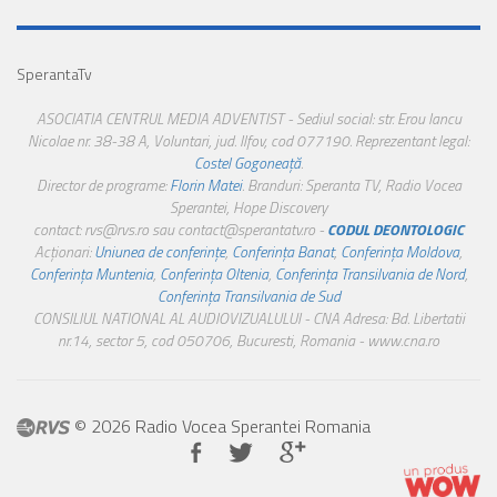
SperantaTv
ASOCIATIA CENTRUL MEDIA ADVENTIST - Sediul social: str. Erou Iancu
Nicolae nr. 38-38 A, Voluntari, jud. Ilfov, cod 077190. Reprezentant legal:
Costel Gogoneață
.
Director de programe:
Florin Matei
. Branduri: Speranta TV, Radio Vocea
Sperantei, Hope Discovery
contact: rvs@rvs.ro sau contact@sperantatv.ro -
CODUL DEONTOLOGIC
Acționari:
Uniunea de conferințe
,
Conferința Banat
,
Conferința Moldova
,
Conferința Muntenia
,
Conferința Oltenia
,
Conferința Transilvania de Nord
,
Conferința Transilvania de Sud
CONSILIUL NATIONAL AL AUDIOVIZUALULUI - CNA Adresa: Bd. Libertatii
nr.14, sector 5, cod 050706, Bucuresti, Romania - www.cna.ro
© 2026 Radio Vocea Sperantei Romania