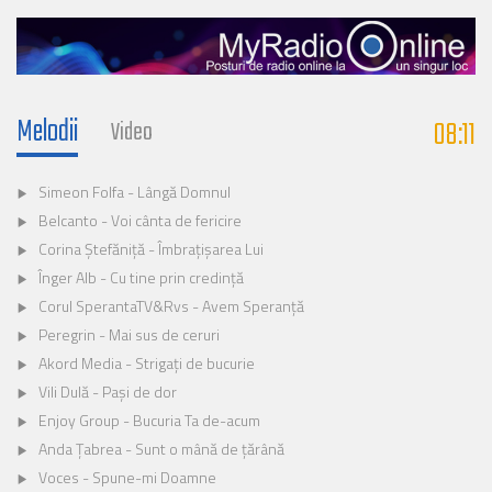
Melodii
08:11
Video
Simeon Folfa - Lângă Domnul
Belcanto - Voi cânta de fericire
Corina Ștefăniță - Îmbrațișarea Lui
Înger Alb - Cu tine prin credință
Corul SperantaTV&Rvs - Avem Speranță
Peregrin - Mai sus de ceruri
Akord Media - Strigați de bucurie
Vili Dulă - Pași de dor
Enjoy Group - Bucuria Ta de-acum
Anda Ţabrea - Sunt o mână de ţărână
Voces - Spune-mi Doamne