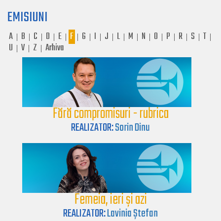
EMISIUNI
A
B
C
D
E
F
G
I
J
L
M
N
O
P
R
S
T
|
|
|
|
|
|
|
|
|
|
|
|
|
|
|
|
|
U
V
Z
Arhiva
|
|
|
Fără compromisuri - rubrica
REALIZATOR:
Sorin Dinu
Femeia, ieri și azi
REALIZATOR:
Lavinia Ștefan