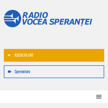
ASCULTA LIVE
Sperantatv
Toggl
navig