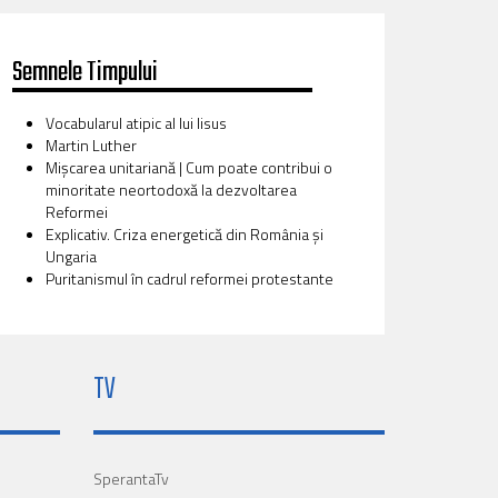
Semnele Timpului
Vocabularul atipic al lui Iisus
Martin Luther
Mișcarea unitariană | Cum poate contribui o
minoritate neortodoxă la dezvoltarea
Reformei
Explicativ. Criza energetică din România și
Ungaria
Puritanismul în cadrul reformei protestante
TV
SperantaTv