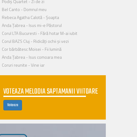
Podiș Quartet - Zi de zi
Bel Canto - Domnul meu
Rebeca Agatha Calotă - Șoapta
Anda Țabrea - Isus mi-e Păstorul
Corul LTA Bucuresti - Fără hotar M-ai iubit
Corul BAZS Cluj - Ridicăți ochii și vezi
Cor bărbătesc Moisei - Fii lumină
Anda Ţabrea - Isus comoara mea
Coruri reunite - Vine iar
VOTEAZA MELODIA SAPTAMANII VIITOARE
Voteaza