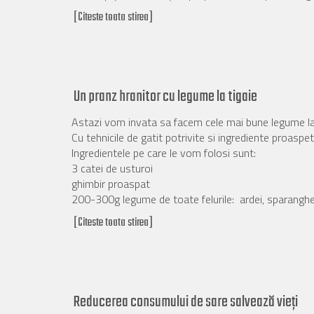
[Citeste toata stirea]
Un pranz hranitor cu legume la tigaie
Astazi vom invata sa facem cele mai bune legume la 
Cu tehnicile de gatit potrivite si ingrediente proasp
Ingredientele pe care le vom folosi sunt:
3 catei de usturoi
ghimbir proaspat
200-300g legume de toate felurile: ardei, sparanghel, 
[Citeste toata stirea]
Reducerea consumului de sare salvează vieți