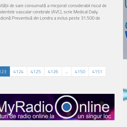
tității de sare consumată a micșorat considerabil riscul de
identele vascular-cerebrale (AVC), scrie Medical Daily.
Medicină Preventivă din Londra a inclus peste 31.500 de
123
4124
4125
4126
...
4150
4151