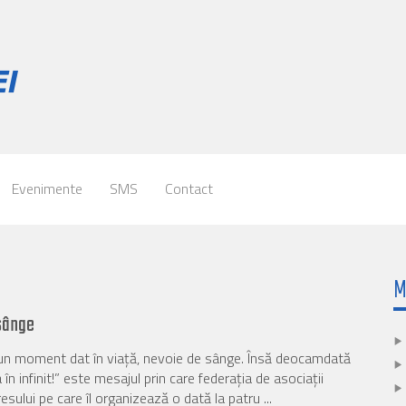
Evenimente
SMS
Contact
M
 sânge
 un moment dat în viață, nevoie de sânge. Însă deocamdată
 infinit!” este mesajul prin care federația de asociații
ului pe care îl organizează o dată la patru ...