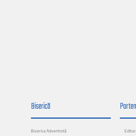
Biserică
Parten
Biserica Adventistă
Editur