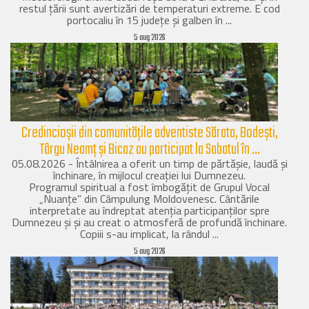
restul țării sunt avertizări de temperaturi extreme. E cod
portocaliu în 15 județe şi galben în ...
5 aug 2026
Credincioșii din comunitățile adventiste Sărata, Bodești,
Târgu Neamț și Bicaz au participat la Sabatul în ...
05.08.2026 - Întâlnirea a oferit un timp de părtășie, laudă și
închinare, în mijlocul creației lui Dumnezeu.
Programul spiritual a fost îmbogățit de Grupul Vocal
„Nuanțe” din Câmpulung Moldovenesc. Cântările
interpretate au îndreptat atenția participanților spre
Dumnezeu și și au creat o atmosferă de profundă închinare.
Copiii s-au implicat, la rândul ...
5 aug 2026