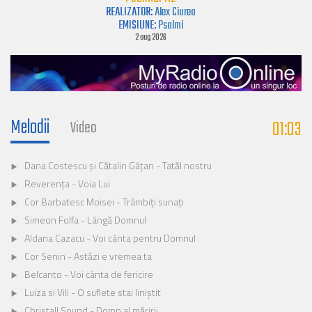
REALIZATOR:
Alex Ciurea
EMISIUNE:
Psalmi
2 aug 2026
Melodii
01:03
Video
Dana Costescu și Cătalin Gâțan - Tatăl nostru
Reverența - Voia Lui
Cor Barbatesc Moisei - Trâmbiți sunați
Simeon Folfa - Lângă Domnul
Aldana Cazacu - Voi cânta pentru Domnul
Cor Senin - Astăzi e vremea ta
Belcanto - Voi cânta de fericire
Luiza si Vili - O suflete stai liniștit
Christall Sound - Domn al măririi