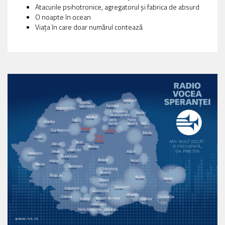
Atacurile psihotronice, agregatorul și fabrica de absurd
O noapte în ocean
Viaţa în care doar numărul contează