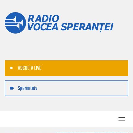
ASCULTA LIVE
Sperantatv
Toggl
navig