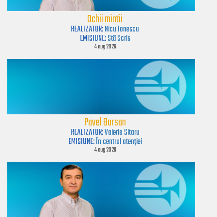
Ochii mintii
REALIZATOR:
Nicu Ionescu
EMISIUNE:
Stă Scris
4 aug 2026
Pavel Barsan
REALIZATOR:
Valeria Sitaru
EMISIUNE:
În centrul atenției
4 aug 2026